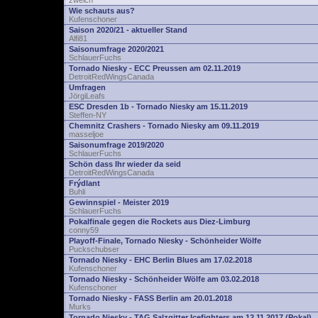
zwelch
Wie schauts aus?
Kufenschoner
Saison 2020/21 - aktueller Stand
Alfi81
Saisonumfrage 2020/2021
SchlauerFuchs
Tornado Niesky - ECC Preussen am 02.11.2019
DetroitRedWingsCanada
Umfragen
JörgiLeafs
ESC Dresden 1b - Tornado Niesky am 15.11.2019
Steffen-NY
Chemnitz Crashers - Tornado Niesky am 09.11.2019
masseljoe
Saisonumfrage 2019/2020
SchlauerFuchs
Schön dass Ihr wieder da seid
DetroitRedWingsCanada
Frýdlant
Buhli
Gewinnspiel - Meister 2019
SchlauerFuchs
Pokalfinale gegen die Rockets aus Diez-Limburg
conny59
Playoff-Finale, Tornado Niesky - Schönheider Wölfe
Puckschubser
Tornado Niesky - EHC Berlin Blues am 17.02.2018
Kufenschoner
Tornado Niesky - Schönheider Wölfe am 03.02.2018
Kufenschoner
Tornado Niesky - FASS Berlin am 20.01.2018
Murks
Tornado Niesky - TAG Salzgitter Icefighters am 12.11.2017 (Pokal)