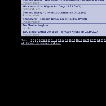
Puckschubser
Wissenswertes - Allgemeine Fragen
(
1
2
3
4
5
)
SchlauerFuchs
Tornado Niesky - Chemnitz Crashers am 04.11.2017
Puckschubser
FASS Berlin - Tornado Niesky am 31.10.2017 (Pokal)
Puckschubser
Der Neubau beginnt
deralte
ESC Black Panther Jonsdorf - Tornado Niesky am 14.10.2017
Puckschubser
Seite:
1
2
3
4
5
6
7
8
9
10
11
12
13
14
15
16
17
18
19
20
21
22
23
24
25
2
alle Themen als gelesen markieren