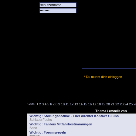
Alle
Das
Forum
Spiele
Team
alle
Tore
* Du musst dich einloggen.
Seite:
1
2
3
4
5
6
7
8
9
10
11
12
13
14
15
16
17
18
19
20
21
22
23
24
25
2
Thema / erstellt von
Wichtig:
Störungshotline - Euer direkter Kontakt zu uns
SchlauerFuchs
Wichtig:
Fanbus Mitfahrbestimmungen
Bane
Wichtig:
Forumsregeln