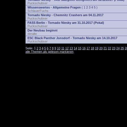
Puckschubser
Wissenswertes - Allgemeine Fragen
(
1
2
3
4
5
)
SchlauerFuchs
Tornado Niesky - Chemnitz Crashers am 04.11.2017
Puckschubser
FASS Berlin - Tornado Niesky am 31.10.2017 (Pokal)
Puckschubser
Der Neubau beginnt
deralte
ESC Black Panther Jonsdorf - Tornado Niesky am 14.10.2017
Puckschubser
Seite:
1
2
3
4
5
6
7
8
9
10
11
12
13
14
15
16
17
18
19
20
21
22
23
24
25
2
alle Themen als gelesen markieren