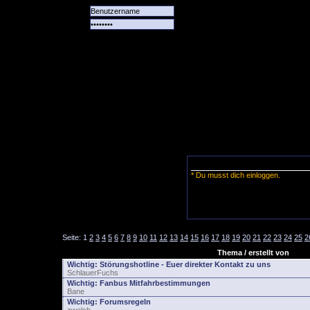
Alle
Das
Forum
Spiele
Team
alle
Tore
* Du musst dich einloggen.
Seite:
1
2
3
4
5
6
7
8
9
10
11
12
13
14
15
16
17
18
19
20
21
22
23
24
25
2
Thema / erstellt von
Wichtig:
Störungshotline - Euer direkter Kontakt zu uns
SchlauerFuchs
Wichtig:
Fanbus Mitfahrbestimmungen
Bane
Wichtig:
Forumsregeln