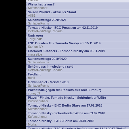
zwelch
Wie schauts aus?
Kufenschoner
Saison 2020/21 - aktueller Stand
Alfi81
Saisonumfrage 2020/2021
SchlauerFuchs
Tornado Niesky - ECC Preussen am 02.11.2019
DetroitRedWingsCanada
Umfragen
JörgiLeafs
ESC Dresden 1b - Tornado Niesky am 15.11.2019
Steffen-NY
Chemnitz Crashers - Tornado Niesky am 09.11.2019
masseljoe
Saisonumfrage 2019/2020
SchlauerFuchs
Schön dass Ihr wieder da seid
DetroitRedWingsCanada
Frýdlant
Buhli
Gewinnspiel - Meister 2019
SchlauerFuchs
Pokalfinale gegen die Rockets aus Diez-Limburg
conny59
Playoff-Finale, Tornado Niesky - Schönheider Wölfe
Puckschubser
Tornado Niesky - EHC Berlin Blues am 17.02.2018
Kufenschoner
Tornado Niesky - Schönheider Wölfe am 03.02.2018
Kufenschoner
Tornado Niesky - FASS Berlin am 20.01.2018
Murks
Tornado Niesky - TAG Salzgitter Icefighters am 12.11.2017 (Pokal)