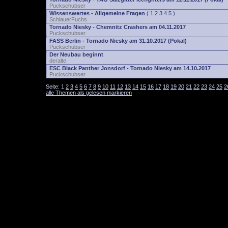
Puckschubser
Wissenswertes - Allgemeine Fragen
(
1
2
3
4
5
)
SchlauerFuchs
Tornado Niesky - Chemnitz Crashers am 04.11.2017
Puckschubser
FASS Berlin - Tornado Niesky am 31.10.2017 (Pokal)
Puckschubser
Der Neubau beginnt
deralte
ESC Black Panther Jonsdorf - Tornado Niesky am 14.10.2017
Puckschubser
Seite:
1
2
3
4
5
6
7
8
9
10
11
12
13
14
15
16
17
18
19
20
21
22
23
24
25
2
alle Themen als gelesen markieren