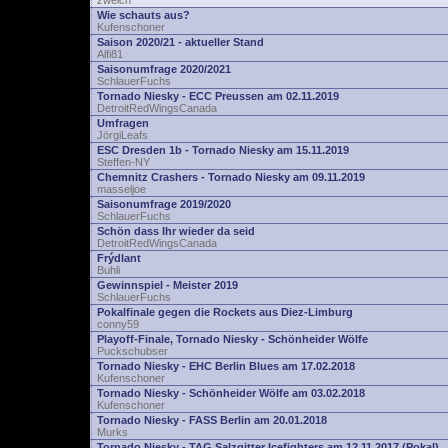
zwelch
Wie schauts aus?
Kufenschoner
Saison 2020/21 - aktueller Stand
Alfi81
Saisonumfrage 2020/2021
SchlauerFuchs
Tornado Niesky - ECC Preussen am 02.11.2019
DetroitRedWingsCanada
Umfragen
JörgiLeafs
ESC Dresden 1b - Tornado Niesky am 15.11.2019
Steffen-NY
Chemnitz Crashers - Tornado Niesky am 09.11.2019
masseljoe
Saisonumfrage 2019/2020
SchlauerFuchs
Schön dass Ihr wieder da seid
DetroitRedWingsCanada
Frýdlant
Buhli
Gewinnspiel - Meister 2019
SchlauerFuchs
Pokalfinale gegen die Rockets aus Diez-Limburg
conny59
Playoff-Finale, Tornado Niesky - Schönheider Wölfe
Puckschubser
Tornado Niesky - EHC Berlin Blues am 17.02.2018
Kufenschoner
Tornado Niesky - Schönheider Wölfe am 03.02.2018
Kufenschoner
Tornado Niesky - FASS Berlin am 20.01.2018
Murks
Tornado Niesky - TAG Salzgitter Icefighters am 12.11.2017 (Pokal)