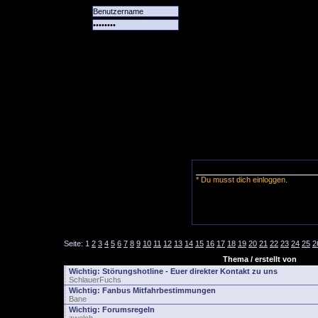
Alle
Das
Forum
Spiele
Team
alle
Tore
* Du musst dich einloggen.
Seite:
1
2
3
4
5
6
7
8
9
10
11
12
13
14
15
16
17
18
19
20
21
22
23
24
25
2
Thema / erstellt von
Wichtig:
Störungshotline - Euer direkter Kontakt zu uns
SchlauerFuchs
Wichtig:
Fanbus Mitfahrbestimmungen
Bane
Wichtig:
Forumsregeln