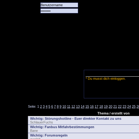
Alle
Das
Forum
Spiele
Team
alle
Tore
* Du musst dich einloggen.
Seite:
1
2
3
4
5
6
7
8
9
10
11
12
13
14
15
16
17
18
19
20
21
22
23
24
25
2
Thema / erstellt von
Wichtig:
Störungshotline - Euer direkter Kontakt zu uns
SchlauerFuchs
Wichtig:
Fanbus Mitfahrbestimmungen
Bane
Wichtig:
Forumsregeln