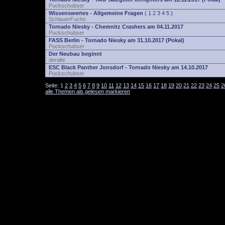
Puckschubser
Wissenswertes - Allgemeine Fragen
(
1
2
3
4
5
)
SchlauerFuchs
Tornado Niesky - Chemnitz Crashers am 04.11.2017
Puckschubser
FASS Berlin - Tornado Niesky am 31.10.2017 (Pokal)
Puckschubser
Der Neubau beginnt
deralte
ESC Black Panther Jonsdorf - Tornado Niesky am 14.10.2017
Puckschubser
Seite:
1
2
3
4
5
6
7
8
9
10
11
12
13
14
15
16
17
18
19
20
21
22
23
24
25
2
alle Themen als gelesen markieren