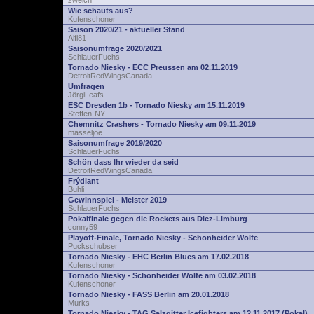
zwelch
Wie schauts aus?
Kufenschoner
Saison 2020/21 - aktueller Stand
Alfi81
Saisonumfrage 2020/2021
SchlauerFuchs
Tornado Niesky - ECC Preussen am 02.11.2019
DetroitRedWingsCanada
Umfragen
JörgiLeafs
ESC Dresden 1b - Tornado Niesky am 15.11.2019
Steffen-NY
Chemnitz Crashers - Tornado Niesky am 09.11.2019
masseljoe
Saisonumfrage 2019/2020
SchlauerFuchs
Schön dass Ihr wieder da seid
DetroitRedWingsCanada
Frýdlant
Buhli
Gewinnspiel - Meister 2019
SchlauerFuchs
Pokalfinale gegen die Rockets aus Diez-Limburg
conny59
Playoff-Finale, Tornado Niesky - Schönheider Wölfe
Puckschubser
Tornado Niesky - EHC Berlin Blues am 17.02.2018
Kufenschoner
Tornado Niesky - Schönheider Wölfe am 03.02.2018
Kufenschoner
Tornado Niesky - FASS Berlin am 20.01.2018
Murks
Tornado Niesky - TAG Salzgitter Icefighters am 12.11.2017 (Pokal)