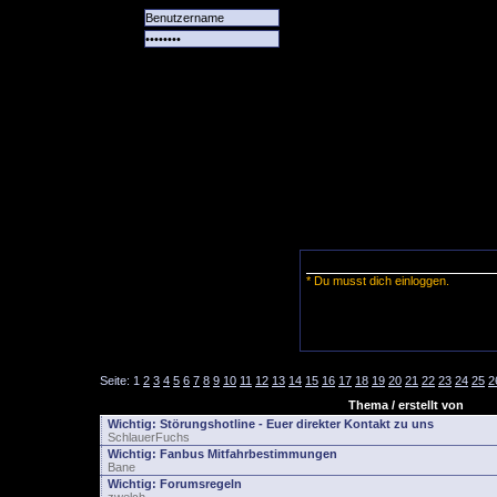
Alle
Das
Forum
Spiele
Team
alle
Tore
* Du musst dich einloggen.
Seite:
1
2
3
4
5
6
7
8
9
10
11
12
13
14
15
16
17
18
19
20
21
22
23
24
25
2
Thema / erstellt von
Wichtig:
Störungshotline - Euer direkter Kontakt zu uns
SchlauerFuchs
Wichtig:
Fanbus Mitfahrbestimmungen
Bane
Wichtig:
Forumsregeln