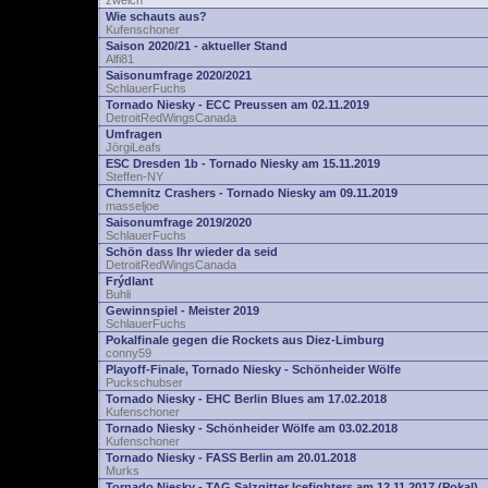
zwelch
Wie schauts aus?
Kufenschoner
Saison 2020/21 - aktueller Stand
Alfi81
Saisonumfrage 2020/2021
SchlauerFuchs
Tornado Niesky - ECC Preussen am 02.11.2019
DetroitRedWingsCanada
Umfragen
JörgiLeafs
ESC Dresden 1b - Tornado Niesky am 15.11.2019
Steffen-NY
Chemnitz Crashers - Tornado Niesky am 09.11.2019
masseljoe
Saisonumfrage 2019/2020
SchlauerFuchs
Schön dass Ihr wieder da seid
DetroitRedWingsCanada
Frýdlant
Buhli
Gewinnspiel - Meister 2019
SchlauerFuchs
Pokalfinale gegen die Rockets aus Diez-Limburg
conny59
Playoff-Finale, Tornado Niesky - Schönheider Wölfe
Puckschubser
Tornado Niesky - EHC Berlin Blues am 17.02.2018
Kufenschoner
Tornado Niesky - Schönheider Wölfe am 03.02.2018
Kufenschoner
Tornado Niesky - FASS Berlin am 20.01.2018
Murks
Tornado Niesky - TAG Salzgitter Icefighters am 12.11.2017 (Pokal)