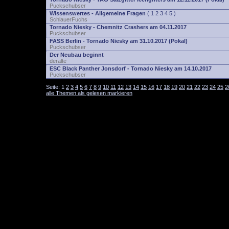
Puckschubser
Wissenswertes - Allgemeine Fragen
(
1
2
3
4
5
)
SchlauerFuchs
Tornado Niesky - Chemnitz Crashers am 04.11.2017
Puckschubser
FASS Berlin - Tornado Niesky am 31.10.2017 (Pokal)
Puckschubser
Der Neubau beginnt
deralte
ESC Black Panther Jonsdorf - Tornado Niesky am 14.10.2017
Puckschubser
Seite:
1
2
3
4
5
6
7
8
9
10
11
12
13
14
15
16
17
18
19
20
21
22
23
24
25
2
alle Themen als gelesen markieren