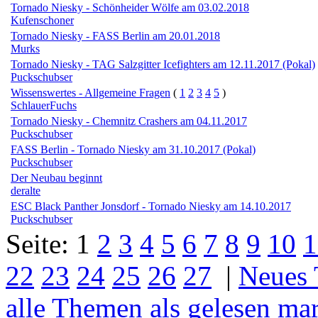
Tornado Niesky - Schönheider Wölfe am 03.02.2018
Kufenschoner
Tornado Niesky - FASS Berlin am 20.01.2018
Murks
Tornado Niesky - TAG Salzgitter Icefighters am 12.11.2017 (Pokal)
Puckschubser
Wissenswertes - Allgemeine Fragen
(
1
2
3
4
5
)
SchlauerFuchs
Tornado Niesky - Chemnitz Crashers am 04.11.2017
Puckschubser
FASS Berlin - Tornado Niesky am 31.10.2017 (Pokal)
Puckschubser
Der Neubau beginnt
deralte
ESC Black Panther Jonsdorf - Tornado Niesky am 14.10.2017
Puckschubser
Seite:
1
2
3
4
5
6
7
8
9
10
1
22
23
24
25
26
27
|
Neues
alle Themen als gelesen ma