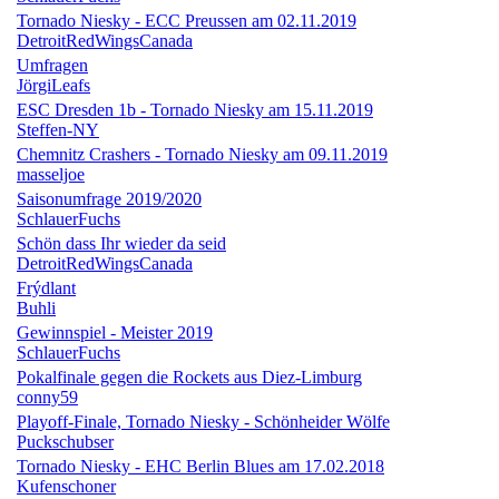
Tornado Niesky - ECC Preussen am 02.11.2019
DetroitRedWingsCanada
Umfragen
JörgiLeafs
ESC Dresden 1b - Tornado Niesky am 15.11.2019
Steffen-NY
Chemnitz Crashers - Tornado Niesky am 09.11.2019
masseljoe
Saisonumfrage 2019/2020
SchlauerFuchs
Schön dass Ihr wieder da seid
DetroitRedWingsCanada
Frýdlant
Buhli
Gewinnspiel - Meister 2019
SchlauerFuchs
Pokalfinale gegen die Rockets aus Diez-Limburg
conny59
Playoff-Finale, Tornado Niesky - Schönheider Wölfe
Puckschubser
Tornado Niesky - EHC Berlin Blues am 17.02.2018
Kufenschoner