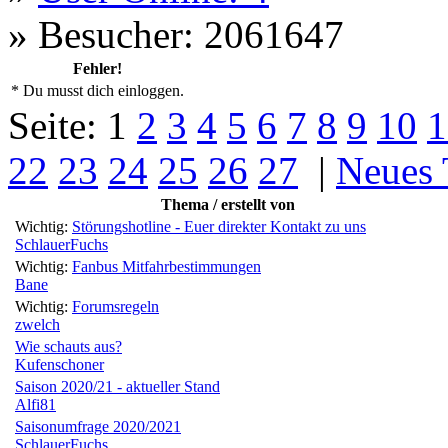
»
Besucher: 2061647
Fehler!
* Du musst dich einloggen.
Seite:
1
2
3
4
5
6
7
8
9
10
1
22
23
24
25
26
27
|
Neues
Thema / erstellt von
Wichtig:
Störungshotline - Euer direkter Kontakt zu uns
SchlauerFuchs
Wichtig:
Fanbus Mitfahrbestimmungen
Bane
Wichtig:
Forumsregeln
zwelch
Wie schauts aus?
Kufenschoner
Saison 2020/21 - aktueller Stand
Alfi81
Saisonumfrage 2020/2021
SchlauerFuchs