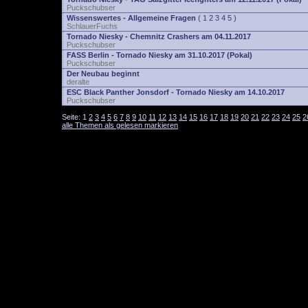
Puckschubser
Wissenswertes - Allgemeine Fragen
(
1
2
3
4
5
)
SchlauerFuchs
Tornado Niesky - Chemnitz Crashers am 04.11.2017
Puckschubser
FASS Berlin - Tornado Niesky am 31.10.2017 (Pokal)
Puckschubser
Der Neubau beginnt
deralte
ESC Black Panther Jonsdorf - Tornado Niesky am 14.10.2017
Puckschubser
Seite:
1
2
3
4
5
6
7
8
9
10
11
12
13
14
15
16
17
18
19
20
21
22
23
24
25
2
alle Themen als gelesen markieren