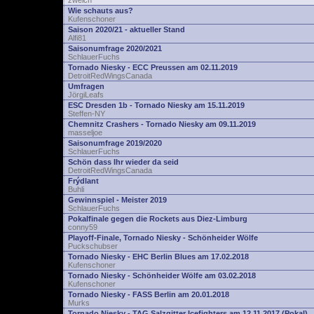
zwelch
Wie schauts aus?
Kufenschoner
Saison 2020/21 - aktueller Stand
Alfi81
Saisonumfrage 2020/2021
SchlauerFuchs
Tornado Niesky - ECC Preussen am 02.11.2019
DetroitRedWingsCanada
Umfragen
JörgiLeafs
ESC Dresden 1b - Tornado Niesky am 15.11.2019
Steffen-NY
Chemnitz Crashers - Tornado Niesky am 09.11.2019
masseljoe
Saisonumfrage 2019/2020
SchlauerFuchs
Schön dass Ihr wieder da seid
DetroitRedWingsCanada
Frýdlant
Buhli
Gewinnspiel - Meister 2019
SchlauerFuchs
Pokalfinale gegen die Rockets aus Diez-Limburg
conny59
Playoff-Finale, Tornado Niesky - Schönheider Wölfe
Puckschubser
Tornado Niesky - EHC Berlin Blues am 17.02.2018
Kufenschoner
Tornado Niesky - Schönheider Wölfe am 03.02.2018
Kufenschoner
Tornado Niesky - FASS Berlin am 20.01.2018
Murks
Tornado Niesky - TAG Salzgitter Icefighters am 12.11.2017 (Pokal)