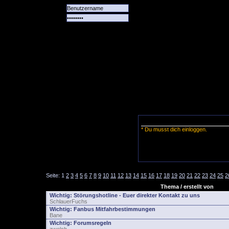
Alle
Das
Forum
Spiele
Team
alle
Tore
* Du musst dich einloggen.
Seite:
1
2
3
4
5
6
7
8
9
10
11
12
13
14
15
16
17
18
19
20
21
22
23
24
25
2
Thema / erstellt von
Wichtig:
Störungshotline - Euer direkter Kontakt zu uns
SchlauerFuchs
Wichtig:
Fanbus Mitfahrbestimmungen
Bane
Wichtig:
Forumsregeln