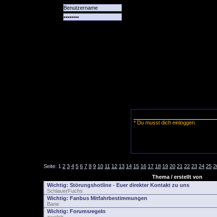
Alle
Das
Forum
Spiele
Team
alle
Tore
* Du musst dich einloggen.
Seite:
1
2
3
4
5
6
7
8
9
10
11
12
13
14
15
16
17
18
19
20
21
22
23
24
25
2
Thema / erstellt von
Wichtig:
Störungshotline - Euer direkter Kontakt zu uns
SchlauerFuchs
Wichtig:
Fanbus Mitfahrbestimmungen
Bane
Wichtig:
Forumsregeln