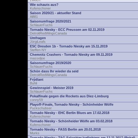
zwelch
Wie schauts aus?
Kufenschoner
Saison 2020/21 - aktueller Stand
Alfi81
Saisonumfrage 2020/2021
SchlauerFuchs
Tornado Niesky - ECC Preussen am 02.11.2019
DetroitRedWingsCanada
Umfragen
JörgiLeafs
ESC Dresden 1b - Tornado Niesky am 15.11.2019
Steffen-NY
Chemnitz Crashers - Tornado Niesky am 09.11.2019
masseljoe
Saisonumfrage 2019/2020
SchlauerFuchs
Schön dass Ihr wieder da seid
DetroitRedWingsCanada
Frýdlant
Buhli
Gewinnspiel - Meister 2019
SchlauerFuchs
Pokalfinale gegen die Rockets aus Diez-Limburg
conny59
Playoff-Finale, Tornado Niesky - Schönheider Wölfe
Puckschubser
Tornado Niesky - EHC Berlin Blues am 17.02.2018
Kufenschoner
Tornado Niesky - Schönheider Wölfe am 03.02.2018
Kufenschoner
Tornado Niesky - FASS Berlin am 20.01.2018
Murks
Tornado Niesky - TAG Salzgitter Icefighters am 12.11.2017 (Pokal)