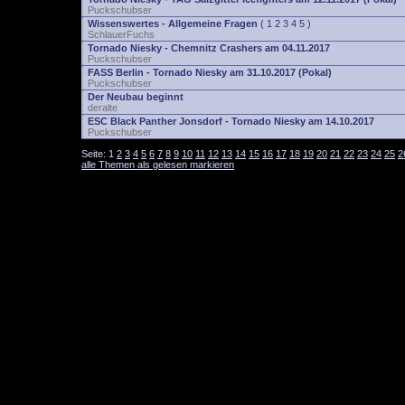
Puckschubser
Wissenswertes - Allgemeine Fragen
(
1
2
3
4
5
)
SchlauerFuchs
Tornado Niesky - Chemnitz Crashers am 04.11.2017
Puckschubser
FASS Berlin - Tornado Niesky am 31.10.2017 (Pokal)
Puckschubser
Der Neubau beginnt
deralte
ESC Black Panther Jonsdorf - Tornado Niesky am 14.10.2017
Puckschubser
Seite:
1
2
3
4
5
6
7
8
9
10
11
12
13
14
15
16
17
18
19
20
21
22
23
24
25
2
alle Themen als gelesen markieren