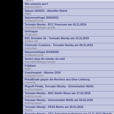
zwelch
Wie schauts aus?
Kufenschoner
Saison 2020/21 - aktueller Stand
Alfi81
Saisonumfrage 2020/2021
SchlauerFuchs
Tornado Niesky - ECC Preussen am 02.11.2019
DetroitRedWingsCanada
Umfragen
JörgiLeafs
ESC Dresden 1b - Tornado Niesky am 15.11.2019
Steffen-NY
Chemnitz Crashers - Tornado Niesky am 09.11.2019
masseljoe
Saisonumfrage 2019/2020
SchlauerFuchs
Schön dass Ihr wieder da seid
DetroitRedWingsCanada
Frýdlant
Buhli
Gewinnspiel - Meister 2019
SchlauerFuchs
Pokalfinale gegen die Rockets aus Diez-Limburg
conny59
Playoff-Finale, Tornado Niesky - Schönheider Wölfe
Puckschubser
Tornado Niesky - EHC Berlin Blues am 17.02.2018
Kufenschoner
Tornado Niesky - Schönheider Wölfe am 03.02.2018
Kufenschoner
Tornado Niesky - FASS Berlin am 20.01.2018
Murks
Tornado Niesky - TAG Salzgitter Icefighters am 12.11.2017 (Pokal)