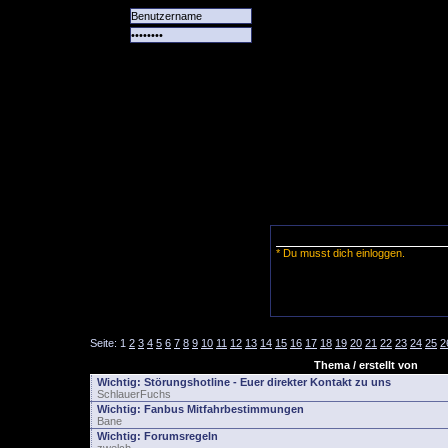
Alle
Das
Forum
Spiele
Team
alle
Tore
* Du musst dich einloggen.
Seite:
1
2
3
4
5
6
7
8
9
10
11
12
13
14
15
16
17
18
19
20
21
22
23
24
25
2
Thema / erstellt von
Wichtig:
Störungshotline - Euer direkter Kontakt zu uns
SchlauerFuchs
Wichtig:
Fanbus Mitfahrbestimmungen
Bane
Wichtig:
Forumsregeln