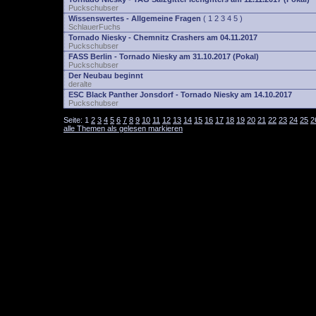
Puckschubser
Wissenswertes - Allgemeine Fragen
(
1
2
3
4
5
)
SchlauerFuchs
Tornado Niesky - Chemnitz Crashers am 04.11.2017
Puckschubser
FASS Berlin - Tornado Niesky am 31.10.2017 (Pokal)
Puckschubser
Der Neubau beginnt
deralte
ESC Black Panther Jonsdorf - Tornado Niesky am 14.10.2017
Puckschubser
Seite:
1
2
3
4
5
6
7
8
9
10
11
12
13
14
15
16
17
18
19
20
21
22
23
24
25
2
alle Themen als gelesen markieren