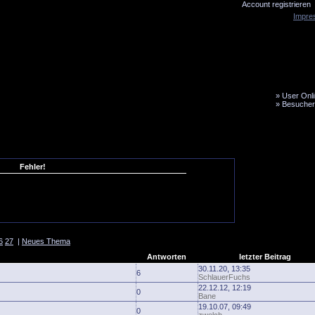
Account registrieren
Impre
»
User Onli
»
Besucher
LiveTicker
Media
Fanbus
Fehler!
6
27
|
Neues Thema
Antworten
letzter Beitrag
30.11.20, 13:35
6
SchlauerFuchs
22.12.12, 12:19
0
Bane
19.10.07, 09:49
0