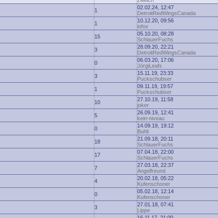
zwelch
02.02.24, 12:47
1
DetroitRedWingsCanada
10.12.20, 09:56
1
iofox
05.10.20, 08:28
15
SchlauerFuchs
28.09.20, 22:21
3
DetroitRedWingsCanada
06.03.20, 17:06
0
JörgiLeafs
15.11.19, 23:33
3
Puckschubser
09.11.19, 19:57
1
Puckschubser
27.10.19, 11:58
10
joker
26.09.19, 12:41
5
kein-niveau
14.09.19, 19:12
0
Buhli
21.09.18, 20:11
18
SchlauerFuchs
07.04.18, 22:00
17
SchlauerFuchs
27.03.18, 22:37
7
Angelfreund
20.02.18, 05:22
4
Kufenschoner
05.02.18, 12:14
0
Kufenschoner
27.01.18, 07:41
3
Lippe
16.11.17, 21:00