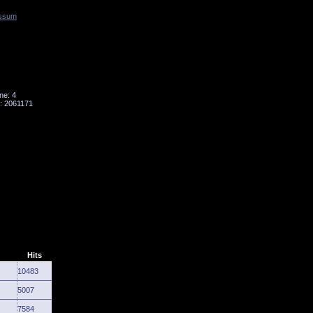
ssum
Tornado
Niesky
ne: 4
: 2061171
Hits
10483
5007
7584