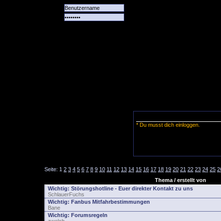
Alle
Das
Forum
Spiele
Team
alle
Tore
* Du musst dich einloggen.
Seite:
1
2
3
4
5
6
7
8
9
10
11
12
13
14
15
16
17
18
19
20
21
22
23
24
25
2
Thema / erstellt von
Wichtig:
Störungshotline - Euer direkter Kontakt zu uns
SchlauerFuchs
Wichtig:
Fanbus Mitfahrbestimmungen
Bane
Wichtig:
Forumsregeln