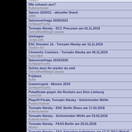
zwelch
Wie schauts aus?
Kufenschoner
Saison 2020/21 - aktueller Stand
Alfi81
Saisonumfrage 2020/2021
SchlauerFuchs
Tornado Niesky - ECC Preussen am 02.11.2019
DetroitRedWingsCanada
Umfragen
JörgiLeafs
ESC Dresden 1b - Tornado Niesky am 15.11.2019
Steffen-NY
Chemnitz Crashers - Tornado Niesky am 09.11.2019
masseljoe
Saisonumfrage 2019/2020
SchlauerFuchs
Schön dass Ihr wieder da seid
DetroitRedWingsCanada
Frýdlant
Buhli
Gewinnspiel - Meister 2019
SchlauerFuchs
Pokalfinale gegen die Rockets aus Diez-Limburg
conny59
Playoff-Finale, Tornado Niesky - Schönheider Wölfe
Puckschubser
Tornado Niesky - EHC Berlin Blues am 17.02.2018
Kufenschoner
Tornado Niesky - Schönheider Wölfe am 03.02.2018
Kufenschoner
Tornado Niesky - FASS Berlin am 20.01.2018
Murks
Tornado Niesky - TAG Salzgitter Icefighters am 12.11.2017 (Pokal)