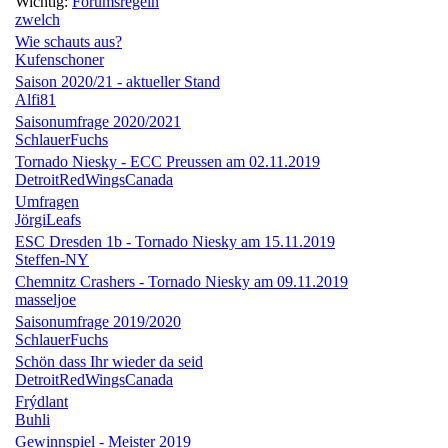
Wichtig:
Forumsregeln
zwelch
Wie schauts aus?
Kufenschoner
Saison 2020/21 - aktueller Stand
Alfi81
Saisonumfrage 2020/2021
SchlauerFuchs
Tornado Niesky - ECC Preussen am 02.11.2019
DetroitRedWingsCanada
Umfragen
JörgiLeafs
ESC Dresden 1b - Tornado Niesky am 15.11.2019
Steffen-NY
Chemnitz Crashers - Tornado Niesky am 09.11.2019
masseljoe
Saisonumfrage 2019/2020
SchlauerFuchs
Schön dass Ihr wieder da seid
DetroitRedWingsCanada
Frýdlant
Buhli
Gewinnspiel - Meister 2019