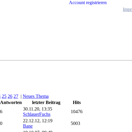
Account registrieren
Impr
4
25
26
27
|
Neues Thema
Antworten
letzter Beitrag
Hits
30.11.20, 13:35
6
10476
SchlauerFuchs
22.12.12, 12:19
0
5003
Bane