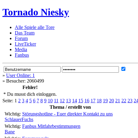
Tornado Niesky
Alle Spiele alle Tore
Das Team
Forum
LiveTicker
Media
Fanbus
»
User Online: 1
»
Besucher: 2060499
Fehler!
* Du musst dich einloggen.
Seite:
1
2
3
4
5
6
7
8
9
10
11
12
13
14
15
16
17
18
19
20
21
22
23
2
Thema / erstellt von
Wichtig:
Störungshotline - Euer direkter Kontakt zu uns
SchlauerFuchs
Wichtig:
Fanbus Mitfahrbestimmungen
Bane