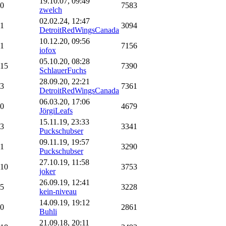
19.10.07, 09:49
0
7583
zwelch
02.02.24, 12:47
1
3094
DetroitRedWingsCanada
10.12.20, 09:56
1
7156
iofox
05.10.20, 08:28
15
7390
SchlauerFuchs
28.09.20, 22:21
3
7361
DetroitRedWingsCanada
06.03.20, 17:06
0
4679
JörgiLeafs
15.11.19, 23:33
3
3341
Puckschubser
09.11.19, 19:57
1
3290
Puckschubser
27.10.19, 11:58
10
3753
joker
26.09.19, 12:41
5
3228
kein-niveau
14.09.19, 19:12
0
2861
Buhli
21.09.18, 20:11