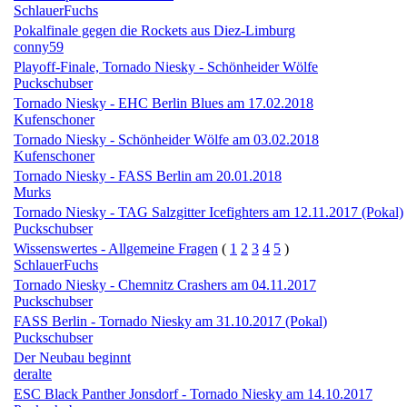
SchlauerFuchs
Pokalfinale gegen die Rockets aus Diez-Limburg
conny59
Playoff-Finale, Tornado Niesky - Schönheider Wölfe
Puckschubser
Tornado Niesky - EHC Berlin Blues am 17.02.2018
Kufenschoner
Tornado Niesky - Schönheider Wölfe am 03.02.2018
Kufenschoner
Tornado Niesky - FASS Berlin am 20.01.2018
Murks
Tornado Niesky - TAG Salzgitter Icefighters am 12.11.2017 (Pokal)
Puckschubser
Wissenswertes - Allgemeine Fragen
(
1
2
3
4
5
)
SchlauerFuchs
Tornado Niesky - Chemnitz Crashers am 04.11.2017
Puckschubser
FASS Berlin - Tornado Niesky am 31.10.2017 (Pokal)
Puckschubser
Der Neubau beginnt
deralte
ESC Black Panther Jonsdorf - Tornado Niesky am 14.10.2017