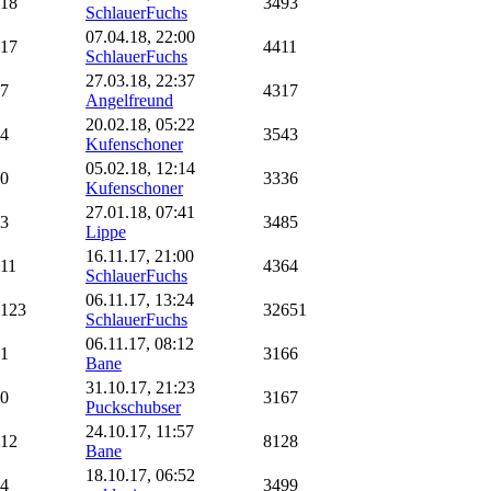
18
3493
SchlauerFuchs
07.04.18, 22:00
17
4411
SchlauerFuchs
27.03.18, 22:37
7
4317
Angelfreund
20.02.18, 05:22
4
3543
Kufenschoner
05.02.18, 12:14
0
3336
Kufenschoner
27.01.18, 07:41
3
3485
Lippe
16.11.17, 21:00
11
4364
SchlauerFuchs
06.11.17, 13:24
123
32651
SchlauerFuchs
06.11.17, 08:12
1
3166
Bane
31.10.17, 21:23
0
3167
Puckschubser
24.10.17, 11:57
12
8128
Bane
18.10.17, 06:52
4
3499