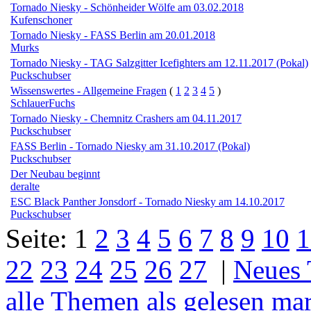
Tornado Niesky - Schönheider Wölfe am 03.02.2018
Kufenschoner
Tornado Niesky - FASS Berlin am 20.01.2018
Murks
Tornado Niesky - TAG Salzgitter Icefighters am 12.11.2017 (Pokal)
Puckschubser
Wissenswertes - Allgemeine Fragen
(
1
2
3
4
5
)
SchlauerFuchs
Tornado Niesky - Chemnitz Crashers am 04.11.2017
Puckschubser
FASS Berlin - Tornado Niesky am 31.10.2017 (Pokal)
Puckschubser
Der Neubau beginnt
deralte
ESC Black Panther Jonsdorf - Tornado Niesky am 14.10.2017
Puckschubser
Seite:
1
2
3
4
5
6
7
8
9
10
1
22
23
24
25
26
27
|
Neues
alle Themen als gelesen ma