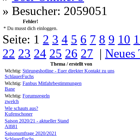
»
Besucher: 2059051
Fehler!
* Du musst dich einloggen.
Seite:
1
2
3
4
5
6
7
8
9
10
1
22
23
24
25
26
27
|
Neues
Thema / erstellt von
Wichtig:
Störungshotline - Euer direkter Kontakt zu uns
SchlauerFuchs
Wichtig:
Fanbus Mitfahrbestimmungen
Bane
Wichtig:
Forumsregeln
zwelch
Wie schauts aus?
Kufenschoner
Saison 2020/21 - aktueller Stand
Alfi81
Saisonumfrage 2020/2021
SchlauerFuchs