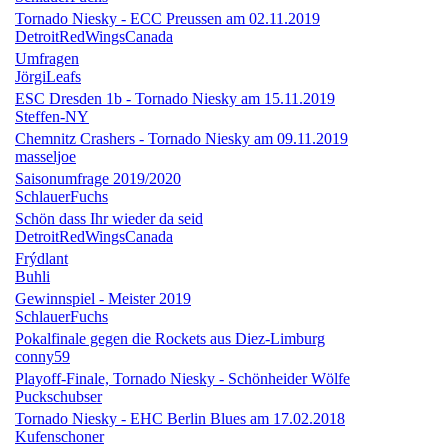
Tornado Niesky - ECC Preussen am 02.11.2019
DetroitRedWingsCanada
Umfragen
JörgiLeafs
ESC Dresden 1b - Tornado Niesky am 15.11.2019
Steffen-NY
Chemnitz Crashers - Tornado Niesky am 09.11.2019
masseljoe
Saisonumfrage 2019/2020
SchlauerFuchs
Schön dass Ihr wieder da seid
DetroitRedWingsCanada
Frýdlant
Buhli
Gewinnspiel - Meister 2019
SchlauerFuchs
Pokalfinale gegen die Rockets aus Diez-Limburg
conny59
Playoff-Finale, Tornado Niesky - Schönheider Wölfe
Puckschubser
Tornado Niesky - EHC Berlin Blues am 17.02.2018
Kufenschoner