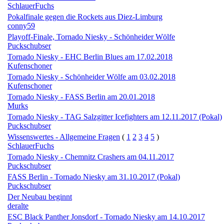
SchlauerFuchs
Pokalfinale gegen die Rockets aus Diez-Limburg
conny59
Playoff-Finale, Tornado Niesky - Schönheider Wölfe
Puckschubser
Tornado Niesky - EHC Berlin Blues am 17.02.2018
Kufenschoner
Tornado Niesky - Schönheider Wölfe am 03.02.2018
Kufenschoner
Tornado Niesky - FASS Berlin am 20.01.2018
Murks
Tornado Niesky - TAG Salzgitter Icefighters am 12.11.2017 (Pokal)
Puckschubser
Wissenswertes - Allgemeine Fragen
(
1
2
3
4
5
)
SchlauerFuchs
Tornado Niesky - Chemnitz Crashers am 04.11.2017
Puckschubser
FASS Berlin - Tornado Niesky am 31.10.2017 (Pokal)
Puckschubser
Der Neubau beginnt
deralte
ESC Black Panther Jonsdorf - Tornado Niesky am 14.10.2017