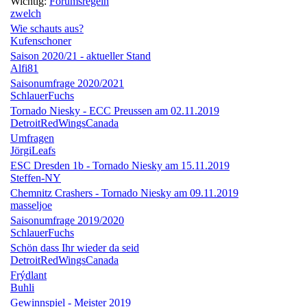
Wichtig:
Forumsregeln
zwelch
Wie schauts aus?
Kufenschoner
Saison 2020/21 - aktueller Stand
Alfi81
Saisonumfrage 2020/2021
SchlauerFuchs
Tornado Niesky - ECC Preussen am 02.11.2019
DetroitRedWingsCanada
Umfragen
JörgiLeafs
ESC Dresden 1b - Tornado Niesky am 15.11.2019
Steffen-NY
Chemnitz Crashers - Tornado Niesky am 09.11.2019
masseljoe
Saisonumfrage 2019/2020
SchlauerFuchs
Schön dass Ihr wieder da seid
DetroitRedWingsCanada
Frýdlant
Buhli
Gewinnspiel - Meister 2019