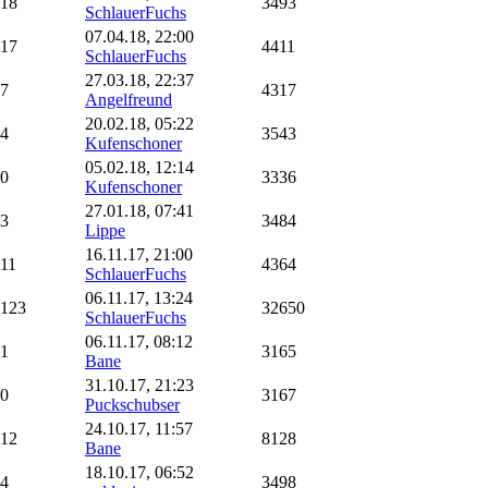
18
3493
SchlauerFuchs
07.04.18, 22:00
17
4411
SchlauerFuchs
27.03.18, 22:37
7
4317
Angelfreund
20.02.18, 05:22
4
3543
Kufenschoner
05.02.18, 12:14
0
3336
Kufenschoner
27.01.18, 07:41
3
3484
Lippe
16.11.17, 21:00
11
4364
SchlauerFuchs
06.11.17, 13:24
123
32650
SchlauerFuchs
06.11.17, 08:12
1
3165
Bane
31.10.17, 21:23
0
3167
Puckschubser
24.10.17, 11:57
12
8128
Bane
18.10.17, 06:52
4
3498