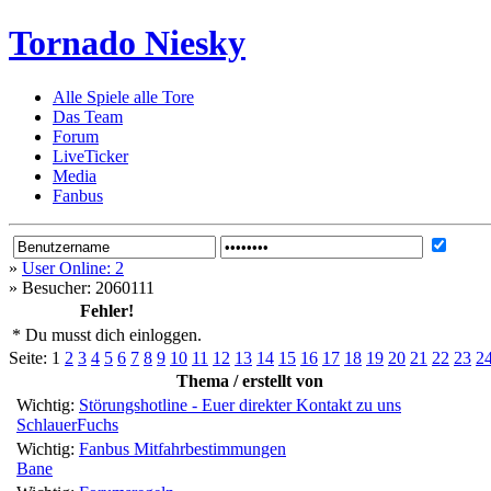
Tornado Niesky
Alle Spiele alle Tore
Das Team
Forum
LiveTicker
Media
Fanbus
»
User Online: 2
»
Besucher: 2060111
Fehler!
* Du musst dich einloggen.
Seite:
1
2
3
4
5
6
7
8
9
10
11
12
13
14
15
16
17
18
19
20
21
22
23
2
Thema / erstellt von
Wichtig:
Störungshotline - Euer direkter Kontakt zu uns
SchlauerFuchs
Wichtig:
Fanbus Mitfahrbestimmungen
Bane