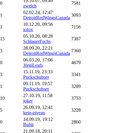
19.10.07, 09:49
0
7581
zwelch
02.02.24, 12:47
1
3093
DetroitRedWingsCanada
10.12.20, 09:56
1
7156
iofox
05.10.20, 08:28
15
7387
SchlauerFuchs
28.09.20, 22:21
3
7360
DetroitRedWingsCanada
06.03.20, 17:06
0
4679
JörgiLeafs
15.11.19, 23:33
3
3341
Puckschubser
09.11.19, 19:57
1
3289
Puckschubser
27.10.19, 11:58
10
3753
joker
26.09.19, 12:41
5
3228
kein-niveau
14.09.19, 19:12
0
2860
Buhli
21.09.18, 20:11