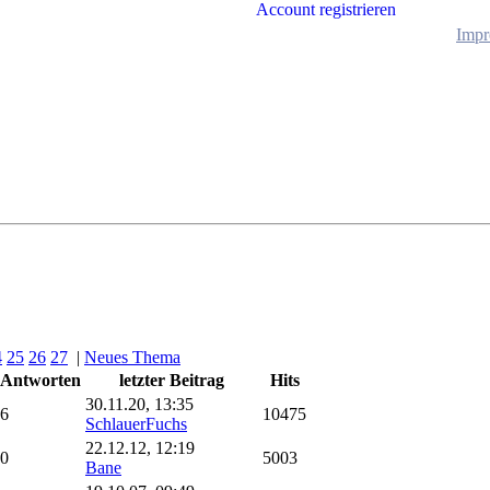
Account registrieren
Impr
4
25
26
27
|
Neues Thema
Antworten
letzter Beitrag
Hits
30.11.20, 13:35
6
10475
SchlauerFuchs
22.12.12, 12:19
0
5003
Bane