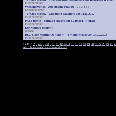
Puckschubser
Wissenswertes - Allgemeine Fragen
(
1
2
3
4
5
)
SchlauerFuchs
Tornado Niesky - Chemnitz Crashers am 04.11.2017
Puckschubser
FASS Berlin - Tornado Niesky am 31.10.2017 (Pokal)
Puckschubser
Der Neubau beginnt
deralte
ESC Black Panther Jonsdorf - Tornado Niesky am 14.10.2017
Puckschubser
Seite:
1
2
3
4
5
6
7
8
9
10
11
12
13
14
15
16
17
18
19
20
21
22
23
24
25
2
alle Themen als gelesen markieren