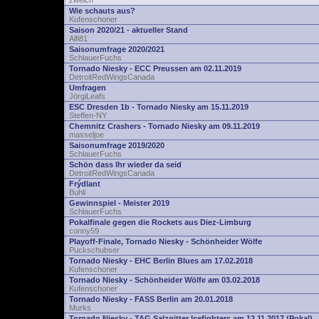
zwelch
Wie schauts aus?
Kufenschoner
Saison 2020/21 - aktueller Stand
Alfi81
Saisonumfrage 2020/2021
SchlauerFuchs
Tornado Niesky - ECC Preussen am 02.11.2019
DetroitRedWingsCanada
Umfragen
JörgiLeafs
ESC Dresden 1b - Tornado Niesky am 15.11.2019
Steffen-NY
Chemnitz Crashers - Tornado Niesky am 09.11.2019
masseljoe
Saisonumfrage 2019/2020
SchlauerFuchs
Schön dass Ihr wieder da seid
DetroitRedWingsCanada
Frýdlant
Buhli
Gewinnspiel - Meister 2019
SchlauerFuchs
Pokalfinale gegen die Rockets aus Diez-Limburg
conny59
Playoff-Finale, Tornado Niesky - Schönheider Wölfe
Puckschubser
Tornado Niesky - EHC Berlin Blues am 17.02.2018
Kufenschoner
Tornado Niesky - Schönheider Wölfe am 03.02.2018
Kufenschoner
Tornado Niesky - FASS Berlin am 20.01.2018
Murks
Tornado Niesky - TAG Salzgitter Icefighters am 12.11.2017 (Pokal)