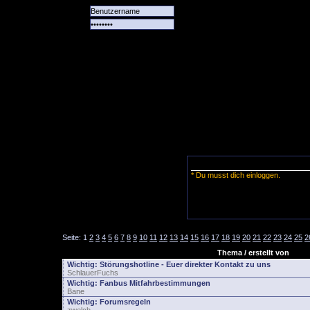
Alle
Das
Forum
Spiele
Team
alle
Tore
* Du musst dich einloggen.
Seite:
1
2
3
4
5
6
7
8
9
10
11
12
13
14
15
16
17
18
19
20
21
22
23
24
25
2
Thema / erstellt von
Wichtig:
Störungshotline - Euer direkter Kontakt zu uns
SchlauerFuchs
Wichtig:
Fanbus Mitfahrbestimmungen
Bane
Wichtig:
Forumsregeln