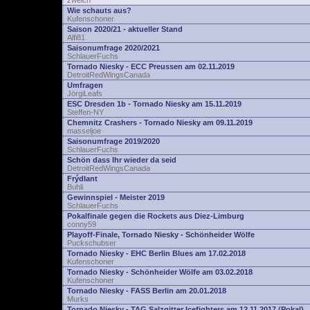
zwelch
Wie schauts aus?
Kufenschoner
Saison 2020/21 - aktueller Stand
Alfi81
Saisonumfrage 2020/2021
SchlauerFuchs
Tornado Niesky - ECC Preussen am 02.11.2019
DetroitRedWingsCanada
Umfragen
JörgiLeafs
ESC Dresden 1b - Tornado Niesky am 15.11.2019
Steffen-NY
Chemnitz Crashers - Tornado Niesky am 09.11.2019
masseljoe
Saisonumfrage 2019/2020
SchlauerFuchs
Schön dass Ihr wieder da seid
DetroitRedWingsCanada
Frýdlant
Buhli
Gewinnspiel - Meister 2019
SchlauerFuchs
Pokalfinale gegen die Rockets aus Diez-Limburg
conny59
Playoff-Finale, Tornado Niesky - Schönheider Wölfe
Puckschubser
Tornado Niesky - EHC Berlin Blues am 17.02.2018
Kufenschoner
Tornado Niesky - Schönheider Wölfe am 03.02.2018
Kufenschoner
Tornado Niesky - FASS Berlin am 20.01.2018
Murks
Tornado Niesky - TAG Salzgitter Icefighters am 12.11.2017 (Pokal)