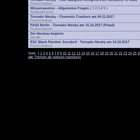
Puckschubser
Wissenswertes - Allgemeine Fragen
(
1
2
3
4
5
)
SchlauerFuchs
Tornado Niesky - Chemnitz Crashers am 04.11.2017
Puckschubser
FASS Berlin - Tornado Niesky am 31.10.2017 (Pokal)
Puckschubser
Der Neubau beginnt
deralte
ESC Black Panther Jonsdorf - Tornado Niesky am 14.10.2017
Puckschubser
Seite:
1
2
3
4
5
6
7
8
9
10
11
12
13
14
15
16
17
18
19
20
21
22
23
24
25
2
alle Themen als gelesen markieren