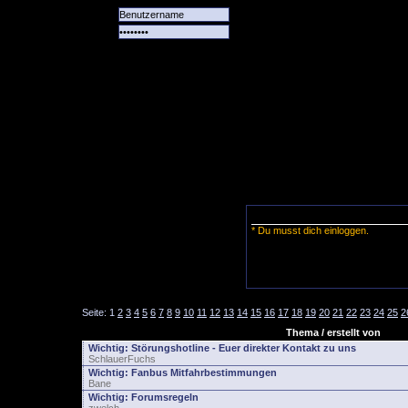
Alle
Das
Forum
Spiele
Team
alle
Tore
* Du musst dich einloggen.
Seite:
1
2
3
4
5
6
7
8
9
10
11
12
13
14
15
16
17
18
19
20
21
22
23
24
25
2
Thema / erstellt von
Wichtig:
Störungshotline - Euer direkter Kontakt zu uns
SchlauerFuchs
Wichtig:
Fanbus Mitfahrbestimmungen
Bane
Wichtig:
Forumsregeln