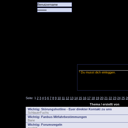
Alle
Das
Forum
Spiele
Team
alle
Tore
* Du musst dich einloggen.
Seite:
1
2
3
4
5
6
7
8
9
10
11
12
13
14
15
16
17
18
19
20
21
22
23
24
25
2
Thema / erstellt von
Wichtig:
Störungshotline - Euer direkter Kontakt zu uns
SchlauerFuchs
Wichtig:
Fanbus Mitfahrbestimmungen
Bane
Wichtig:
Forumsregeln