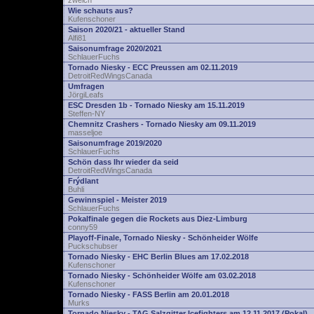
zwelch
Wie schauts aus?
Kufenschoner
Saison 2020/21 - aktueller Stand
Alfi81
Saisonumfrage 2020/2021
SchlauerFuchs
Tornado Niesky - ECC Preussen am 02.11.2019
DetroitRedWingsCanada
Umfragen
JörgiLeafs
ESC Dresden 1b - Tornado Niesky am 15.11.2019
Steffen-NY
Chemnitz Crashers - Tornado Niesky am 09.11.2019
masseljoe
Saisonumfrage 2019/2020
SchlauerFuchs
Schön dass Ihr wieder da seid
DetroitRedWingsCanada
Frýdlant
Buhli
Gewinnspiel - Meister 2019
SchlauerFuchs
Pokalfinale gegen die Rockets aus Diez-Limburg
conny59
Playoff-Finale, Tornado Niesky - Schönheider Wölfe
Puckschubser
Tornado Niesky - EHC Berlin Blues am 17.02.2018
Kufenschoner
Tornado Niesky - Schönheider Wölfe am 03.02.2018
Kufenschoner
Tornado Niesky - FASS Berlin am 20.01.2018
Murks
Tornado Niesky - TAG Salzgitter Icefighters am 12.11.2017 (Pokal)