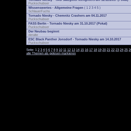
Puckschubser
Wissenswertes - Allgemeine Fragen
(
1
2
3
4
5
)
SchlauerFuchs
Tornado Niesky - Chemnitz Crashers am 04.11.2017
Puckschubser
FASS Berlin - Tornado Niesky am 31.10.2017 (Pokal)
Puckschubser
Der Neubau beginnt
deralte
ESC Black Panther Jonsdorf - Tornado Niesky am 14.10.2017
Puckschubser
Seite:
1
2
3
4
5
6
7
8
9
10
11
12
13
14
15
16
17
18
19
20
21
22
23
24
25
2
alle Themen als gelesen markieren