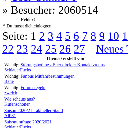
»
Besucher: 2060514
Fehler!
* Du musst dich einloggen.
Seite:
1
2
3
4
5
6
7
8
9
10
1
22
23
24
25
26
27
|
Neues
Thema / erstellt von
Wichtig:
Störungshotline - Euer direkter Kontakt zu uns
SchlauerFuchs
Wichtig:
Fanbus Mitfahrbestimmungen
Bane
Wichtig:
Forumsregeln
zwelch
Wie schauts aus?
Kufenschoner
Saison 2020/21 - aktueller Stand
Alfi81
Saisonumfrage 2020/2021
SchlauerFuchs