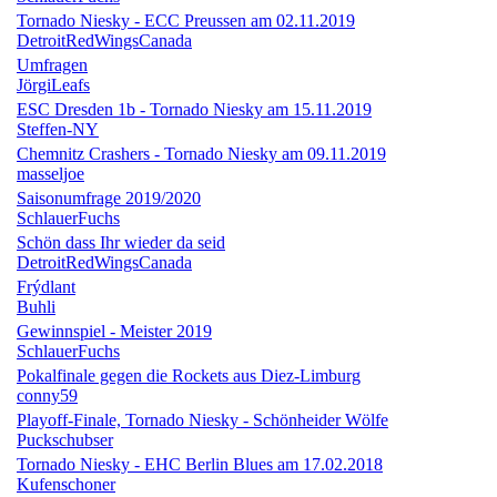
Tornado Niesky - ECC Preussen am 02.11.2019
DetroitRedWingsCanada
Umfragen
JörgiLeafs
ESC Dresden 1b - Tornado Niesky am 15.11.2019
Steffen-NY
Chemnitz Crashers - Tornado Niesky am 09.11.2019
masseljoe
Saisonumfrage 2019/2020
SchlauerFuchs
Schön dass Ihr wieder da seid
DetroitRedWingsCanada
Frýdlant
Buhli
Gewinnspiel - Meister 2019
SchlauerFuchs
Pokalfinale gegen die Rockets aus Diez-Limburg
conny59
Playoff-Finale, Tornado Niesky - Schönheider Wölfe
Puckschubser
Tornado Niesky - EHC Berlin Blues am 17.02.2018
Kufenschoner