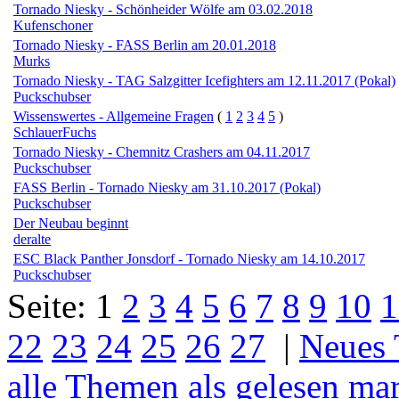
Tornado Niesky - Schönheider Wölfe am 03.02.2018
Kufenschoner
Tornado Niesky - FASS Berlin am 20.01.2018
Murks
Tornado Niesky - TAG Salzgitter Icefighters am 12.11.2017 (Pokal)
Puckschubser
Wissenswertes - Allgemeine Fragen
(
1
2
3
4
5
)
SchlauerFuchs
Tornado Niesky - Chemnitz Crashers am 04.11.2017
Puckschubser
FASS Berlin - Tornado Niesky am 31.10.2017 (Pokal)
Puckschubser
Der Neubau beginnt
deralte
ESC Black Panther Jonsdorf - Tornado Niesky am 14.10.2017
Puckschubser
Seite:
1
2
3
4
5
6
7
8
9
10
1
22
23
24
25
26
27
|
Neues
alle Themen als gelesen ma