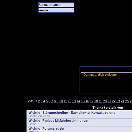
Alle
Das
Forum
Spiele
Team
alle
Tore
* Du musst dich einloggen.
Seite:
1
2
3
4
5
6
7
8
9
10
11
12
13
14
15
16
17
18
19
20
21
22
23
24
25
2
Thema / erstellt von
Wichtig:
Störungshotline - Euer direkter Kontakt zu uns
SchlauerFuchs
Wichtig:
Fanbus Mitfahrbestimmungen
Bane
Wichtig:
Forumsregeln