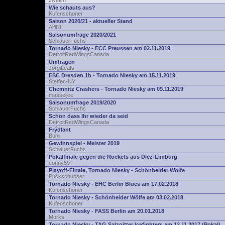
zwelch
Wie schauts aus?
Kufenschoner
Saison 2020/21 - aktueller Stand
Alfi81
Saisonumfrage 2020/2021
SchlauerFuchs
Tornado Niesky - ECC Preussen am 02.11.2019
DetroitRedWingsCanada
Umfragen
JörgiLeafs
ESC Dresden 1b - Tornado Niesky am 15.11.2019
Steffen-NY
Chemnitz Crashers - Tornado Niesky am 09.11.2019
masseljoe
Saisonumfrage 2019/2020
SchlauerFuchs
Schön dass Ihr wieder da seid
DetroitRedWingsCanada
Frýdlant
Buhli
Gewinnspiel - Meister 2019
SchlauerFuchs
Pokalfinale gegen die Rockets aus Diez-Limburg
conny59
Playoff-Finale, Tornado Niesky - Schönheider Wölfe
Puckschubser
Tornado Niesky - EHC Berlin Blues am 17.02.2018
Kufenschoner
Tornado Niesky - Schönheider Wölfe am 03.02.2018
Kufenschoner
Tornado Niesky - FASS Berlin am 20.01.2018
Murks
Tornado Niesky - TAG Salzgitter Icefighters am 12.11.2017 (Pokal)