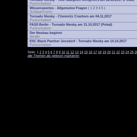
Puckschubser
Wissenswertes - Allgemeine Fragen
(
1
2
3
4
5
)
SchlauerFuchs
Tornado Niesky - Chemnitz Crashers am 04.11.2017
Puckschubser
FASS Berlin - Tornado Niesky am 31.10.2017 (Pokal)
Puckschubser
Der Neubau beginnt
deralte
ESC Black Panther Jonsdorf - Tornado Niesky am 14.10.2017
Puckschubser
Seite:
1
2
3
4
5
6
7
8
9
10
11
12
13
14
15
16
17
18
19
20
21
22
23
24
25
2
alle Themen als gelesen markieren