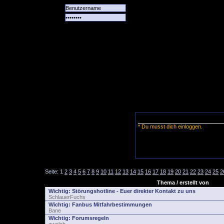
Alle
Das
Forum
Spiele
Team
alle
Tore
* Du musst dich einloggen.
Seite:
1
2
3
4
5
6
7
8
9
10
11
12
13
14
15
16
17
18
19
20
21
22
23
24
25
2
Thema / erstellt von
Wichtig:
Störungshotline - Euer direkter Kontakt zu uns
SchlauerFuchs
Wichtig:
Fanbus Mitfahrbestimmungen
Bane
Wichtig:
Forumsregeln