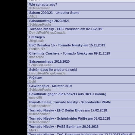
zwelch
Wie schauts aus?
Kufenschoner
Saison 2020/21 - aktueller Stand
Alfi81
Saisonumfrage 2020/2021
SchlauerFuchs
Tornado Niesky - ECC Preussen am 02.11.2019
DetroitRedWingsCanada
Umfragen
JörgiLeafs
ESC Dresden 1b - Tornado Niesky am 15.11.2019
Steffen-NY
Chemnitz Crashers - Tornado Niesky am 09.11.2019
masseljoe
Saisonumfrage 2019/2020
SchlauerFuchs
Schön dass Ihr wieder da seid
DetroitRedWingsCanada
Frýdlant
Buhli
Gewinnspiel - Meister 2019
SchlauerFuchs
Pokalfinale gegen die Rockets aus Diez-Limburg
conny59
Playoff-Finale, Tornado Niesky - Schönheider Wölfe
Puckschubser
Tornado Niesky - EHC Berlin Blues am 17.02.2018
Kufenschoner
Tornado Niesky - Schönheider Wölfe am 03.02.2018
Kufenschoner
Tornado Niesky - FASS Berlin am 20.01.2018
Murks
Tornado Niesky - TAG Salzgitter Icefighters am 12.11.2017 (Pokal)