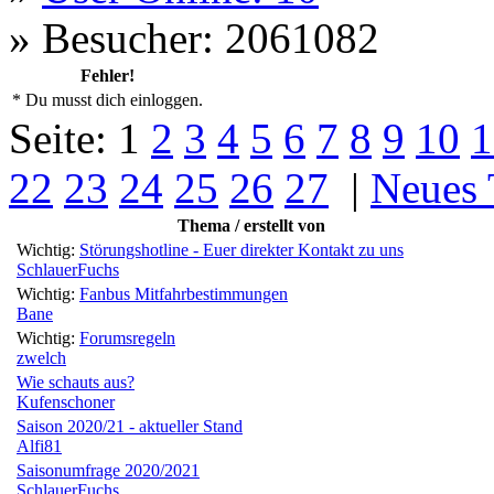
»
Besucher: 2061082
Fehler!
* Du musst dich einloggen.
Seite:
1
2
3
4
5
6
7
8
9
10
1
22
23
24
25
26
27
|
Neues
Thema / erstellt von
Wichtig:
Störungshotline - Euer direkter Kontakt zu uns
SchlauerFuchs
Wichtig:
Fanbus Mitfahrbestimmungen
Bane
Wichtig:
Forumsregeln
zwelch
Wie schauts aus?
Kufenschoner
Saison 2020/21 - aktueller Stand
Alfi81
Saisonumfrage 2020/2021
SchlauerFuchs