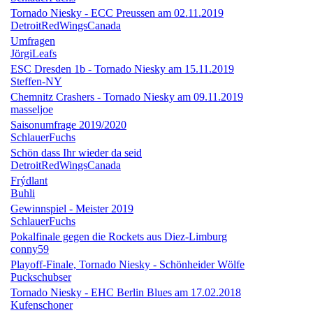
Tornado Niesky - ECC Preussen am 02.11.2019
DetroitRedWingsCanada
Umfragen
JörgiLeafs
ESC Dresden 1b - Tornado Niesky am 15.11.2019
Steffen-NY
Chemnitz Crashers - Tornado Niesky am 09.11.2019
masseljoe
Saisonumfrage 2019/2020
SchlauerFuchs
Schön dass Ihr wieder da seid
DetroitRedWingsCanada
Frýdlant
Buhli
Gewinnspiel - Meister 2019
SchlauerFuchs
Pokalfinale gegen die Rockets aus Diez-Limburg
conny59
Playoff-Finale, Tornado Niesky - Schönheider Wölfe
Puckschubser
Tornado Niesky - EHC Berlin Blues am 17.02.2018
Kufenschoner