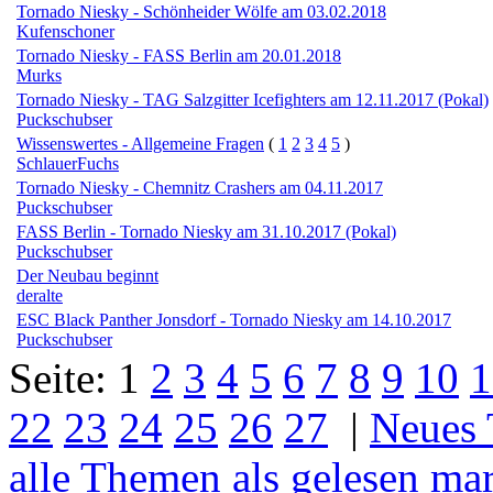
Tornado Niesky - Schönheider Wölfe am 03.02.2018
Kufenschoner
Tornado Niesky - FASS Berlin am 20.01.2018
Murks
Tornado Niesky - TAG Salzgitter Icefighters am 12.11.2017 (Pokal)
Puckschubser
Wissenswertes - Allgemeine Fragen
(
1
2
3
4
5
)
SchlauerFuchs
Tornado Niesky - Chemnitz Crashers am 04.11.2017
Puckschubser
FASS Berlin - Tornado Niesky am 31.10.2017 (Pokal)
Puckschubser
Der Neubau beginnt
deralte
ESC Black Panther Jonsdorf - Tornado Niesky am 14.10.2017
Puckschubser
Seite:
1
2
3
4
5
6
7
8
9
10
1
22
23
24
25
26
27
|
Neues
alle Themen als gelesen ma