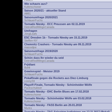
zwelch
Wie schauts aus?
Kufenschoner
Saison 2020/21 - aktueller Stand
Alfi81
Saisonumfrage 2020/2021
SchlauerFuchs
Tornado Niesky - ECC Preussen am 02.11.2019
DetroitRedWingsCanada
Umfragen
JörgiLeafs
ESC Dresden 1b - Tornado Niesky am 15.11.2019
Steffen-NY
Chemnitz Crashers - Tornado Niesky am 09.11.2019
masseljoe
Saisonumfrage 2019/2020
SchlauerFuchs
Schön dass Ihr wieder da seid
DetroitRedWingsCanada
Frýdlant
Buhli
Gewinnspiel - Meister 2019
SchlauerFuchs
Pokalfinale gegen die Rockets aus Diez-Limburg
conny59
Playoff-Finale, Tornado Niesky - Schönheider Wölfe
Puckschubser
Tornado Niesky - EHC Berlin Blues am 17.02.2018
Kufenschoner
Tornado Niesky - Schönheider Wölfe am 03.02.2018
Kufenschoner
Tornado Niesky - FASS Berlin am 20.01.2018
Murks
Tornado Niesky - TAG Salzgitter Icefighters am 12.11.2017 (Pokal)