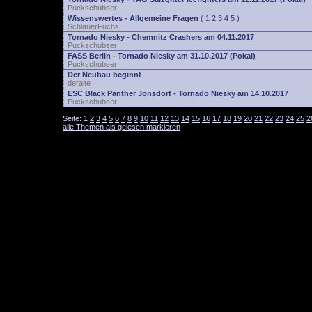
Puckschubser
Wissenswertes - Allgemeine Fragen
(
1
2
3
4
5
)
SchlauerFuchs
Tornado Niesky - Chemnitz Crashers am 04.11.2017
Puckschubser
FASS Berlin - Tornado Niesky am 31.10.2017 (Pokal)
Puckschubser
Der Neubau beginnt
deralte
ESC Black Panther Jonsdorf - Tornado Niesky am 14.10.2017
Puckschubser
Seite:
1
2
3
4
5
6
7
8
9
10
11
12
13
14
15
16
17
18
19
20
21
22
23
24
25
2
alle Themen als gelesen markieren