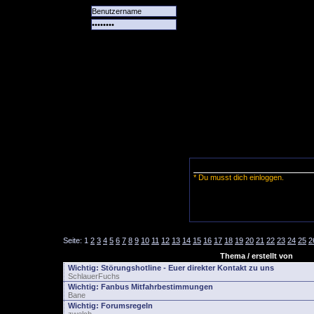
Alle
Das
Forum
Spiele
Team
alle
Tore
* Du musst dich einloggen.
Seite:
1
2
3
4
5
6
7
8
9
10
11
12
13
14
15
16
17
18
19
20
21
22
23
24
25
2
Thema / erstellt von
Wichtig:
Störungshotline - Euer direkter Kontakt zu uns
SchlauerFuchs
Wichtig:
Fanbus Mitfahrbestimmungen
Bane
Wichtig:
Forumsregeln