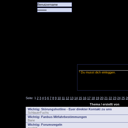
Alle
Das
Forum
Spiele
Team
alle
Tore
* Du musst dich einloggen.
Seite:
1
2
3
4
5
6
7
8
9
10
11
12
13
14
15
16
17
18
19
20
21
22
23
24
25
2
Thema / erstellt von
Wichtig:
Störungshotline - Euer direkter Kontakt zu uns
SchlauerFuchs
Wichtig:
Fanbus Mitfahrbestimmungen
Bane
Wichtig:
Forumsregeln