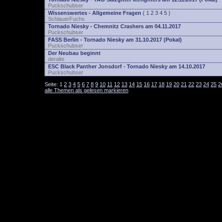
Puckschubser
Wissenswertes - Allgemeine Fragen
(
1
2
3
4
5
)
SchlauerFuchs
Tornado Niesky - Chemnitz Crashers am 04.11.2017
Puckschubser
FASS Berlin - Tornado Niesky am 31.10.2017 (Pokal)
Puckschubser
Der Neubau beginnt
deralte
ESC Black Panther Jonsdorf - Tornado Niesky am 14.10.2017
Puckschubser
Seite:
1
2
3
4
5
6
7
8
9
10
11
12
13
14
15
16
17
18
19
20
21
22
23
24
25
2
alle Themen als gelesen markieren