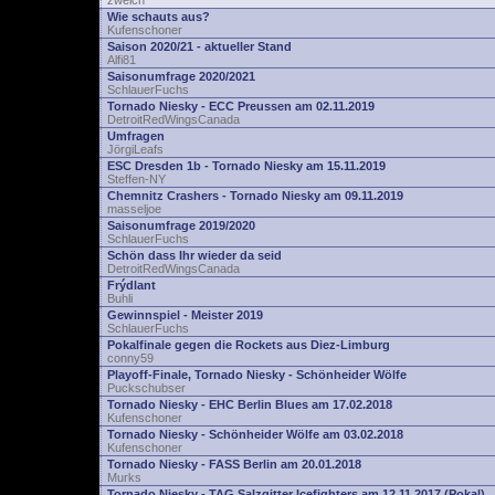
zwelch
Wie schauts aus?
Kufenschoner
Saison 2020/21 - aktueller Stand
Alfi81
Saisonumfrage 2020/2021
SchlauerFuchs
Tornado Niesky - ECC Preussen am 02.11.2019
DetroitRedWingsCanada
Umfragen
JörgiLeafs
ESC Dresden 1b - Tornado Niesky am 15.11.2019
Steffen-NY
Chemnitz Crashers - Tornado Niesky am 09.11.2019
masseljoe
Saisonumfrage 2019/2020
SchlauerFuchs
Schön dass Ihr wieder da seid
DetroitRedWingsCanada
Frýdlant
Buhli
Gewinnspiel - Meister 2019
SchlauerFuchs
Pokalfinale gegen die Rockets aus Diez-Limburg
conny59
Playoff-Finale, Tornado Niesky - Schönheider Wölfe
Puckschubser
Tornado Niesky - EHC Berlin Blues am 17.02.2018
Kufenschoner
Tornado Niesky - Schönheider Wölfe am 03.02.2018
Kufenschoner
Tornado Niesky - FASS Berlin am 20.01.2018
Murks
Tornado Niesky - TAG Salzgitter Icefighters am 12.11.2017 (Pokal)