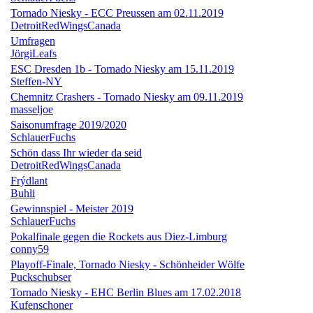
Tornado Niesky - ECC Preussen am 02.11.2019
DetroitRedWingsCanada
Umfragen
JörgiLeafs
ESC Dresden 1b - Tornado Niesky am 15.11.2019
Steffen-NY
Chemnitz Crashers - Tornado Niesky am 09.11.2019
masseljoe
Saisonumfrage 2019/2020
SchlauerFuchs
Schön dass Ihr wieder da seid
DetroitRedWingsCanada
Frýdlant
Buhli
Gewinnspiel - Meister 2019
SchlauerFuchs
Pokalfinale gegen die Rockets aus Diez-Limburg
conny59
Playoff-Finale, Tornado Niesky - Schönheider Wölfe
Puckschubser
Tornado Niesky - EHC Berlin Blues am 17.02.2018
Kufenschoner