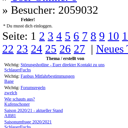
»
Besucher: 2059032
Fehler!
* Du musst dich einloggen.
Seite:
1
2
3
4
5
6
7
8
9
10
1
22
23
24
25
26
27
|
Neues
Thema / erstellt von
Wichtig:
Störungshotline - Euer direkter Kontakt zu uns
SchlauerFuchs
Wichtig:
Fanbus Mitfahrbestimmungen
Bane
Wichtig:
Forumsregeln
zwelch
Wie schauts aus?
Kufenschoner
Saison 2020/21 - aktueller Stand
Alfi81
Saisonumfrage 2020/2021
SchlauerFuchs