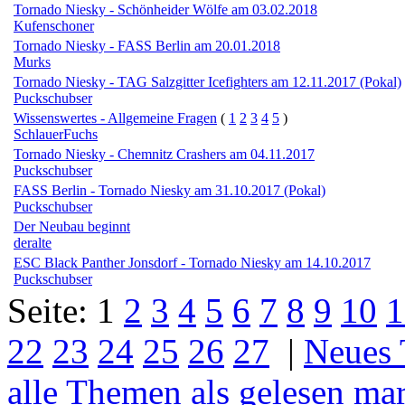
Tornado Niesky - Schönheider Wölfe am 03.02.2018
Kufenschoner
Tornado Niesky - FASS Berlin am 20.01.2018
Murks
Tornado Niesky - TAG Salzgitter Icefighters am 12.11.2017 (Pokal)
Puckschubser
Wissenswertes - Allgemeine Fragen
(
1
2
3
4
5
)
SchlauerFuchs
Tornado Niesky - Chemnitz Crashers am 04.11.2017
Puckschubser
FASS Berlin - Tornado Niesky am 31.10.2017 (Pokal)
Puckschubser
Der Neubau beginnt
deralte
ESC Black Panther Jonsdorf - Tornado Niesky am 14.10.2017
Puckschubser
Seite:
1
2
3
4
5
6
7
8
9
10
1
22
23
24
25
26
27
|
Neues
alle Themen als gelesen ma