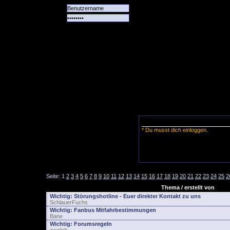
Alle
Das
Forum
Spiele
Team
alle
Tore
* Du musst dich einloggen.
Seite:
1
2
3
4
5
6
7
8
9
10
11
12
13
14
15
16
17
18
19
20
21
22
23
24
25
2
Thema / erstellt von
Wichtig:
Störungshotline - Euer direkter Kontakt zu uns
SchlauerFuchs
Wichtig:
Fanbus Mitfahrbestimmungen
Bane
Wichtig:
Forumsregeln