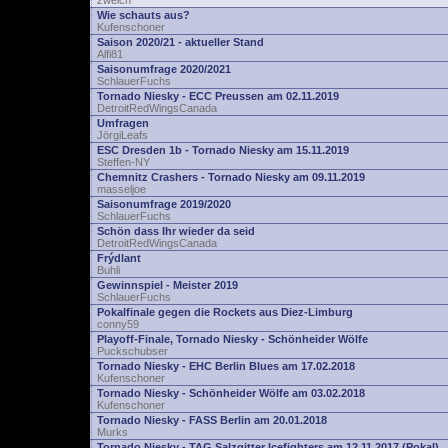
zwelch
Wie schauts aus?
Kufenschoner
Saison 2020/21 - aktueller Stand
Alfi81
Saisonumfrage 2020/2021
SchlauerFuchs
Tornado Niesky - ECC Preussen am 02.11.2019
DetroitRedWingsCanada
Umfragen
JörgiLeafs
ESC Dresden 1b - Tornado Niesky am 15.11.2019
Steffen-NY
Chemnitz Crashers - Tornado Niesky am 09.11.2019
masseljoe
Saisonumfrage 2019/2020
SchlauerFuchs
Schön dass Ihr wieder da seid
DetroitRedWingsCanada
Frýdlant
Buhli
Gewinnspiel - Meister 2019
SchlauerFuchs
Pokalfinale gegen die Rockets aus Diez-Limburg
conny59
Playoff-Finale, Tornado Niesky - Schönheider Wölfe
Puckschubser
Tornado Niesky - EHC Berlin Blues am 17.02.2018
Kufenschoner
Tornado Niesky - Schönheider Wölfe am 03.02.2018
Kufenschoner
Tornado Niesky - FASS Berlin am 20.01.2018
Murks
Tornado Niesky - TAG Salzgitter Icefighters am 12.11.2017 (Pokal)