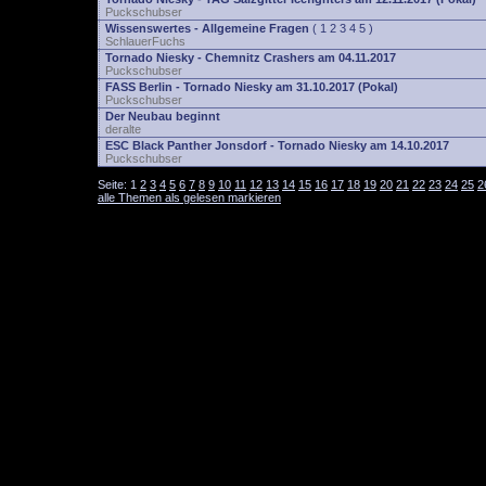
Puckschubser
Wissenswertes - Allgemeine Fragen
(
1
2
3
4
5
)
SchlauerFuchs
Tornado Niesky - Chemnitz Crashers am 04.11.2017
Puckschubser
FASS Berlin - Tornado Niesky am 31.10.2017 (Pokal)
Puckschubser
Der Neubau beginnt
deralte
ESC Black Panther Jonsdorf - Tornado Niesky am 14.10.2017
Puckschubser
Seite:
1
2
3
4
5
6
7
8
9
10
11
12
13
14
15
16
17
18
19
20
21
22
23
24
25
2
alle Themen als gelesen markieren