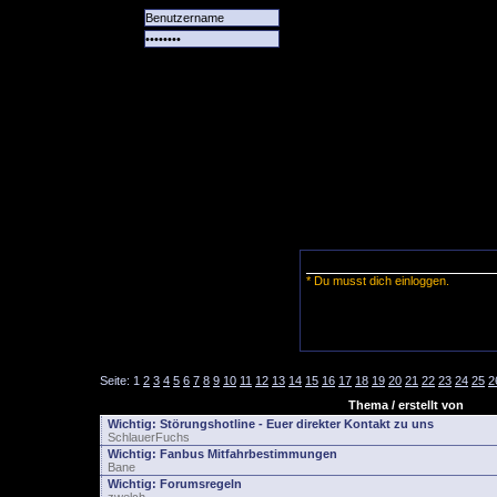
Alle
Das
Forum
Spiele
Team
alle
Tore
* Du musst dich einloggen.
Seite:
1
2
3
4
5
6
7
8
9
10
11
12
13
14
15
16
17
18
19
20
21
22
23
24
25
2
Thema / erstellt von
Wichtig:
Störungshotline - Euer direkter Kontakt zu uns
SchlauerFuchs
Wichtig:
Fanbus Mitfahrbestimmungen
Bane
Wichtig:
Forumsregeln