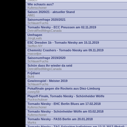
zwelch
Wie schauts aus?
Kufenschoner
Saison 2020/21 - aktueller Stand
Alfi81
Saisonumfrage 2020/2021
SchlauerFuchs
Tornado Niesky - ECC Preussen am 02.11.2019
DetroitRedWingsCanada
Umfragen
JörgiLeafs
ESC Dresden 1b - Tornado Niesky am 15.11.2019
Steffen-NY
Chemnitz Crashers - Tornado Niesky am 09.11.2019
masseljoe
Saisonumfrage 2019/2020
SchlauerFuchs
Schön dass Ihr wieder da seid
DetroitRedWingsCanada
Frýdlant
Buhli
Gewinnspiel - Meister 2019
SchlauerFuchs
Pokalfinale gegen die Rockets aus Diez-Limburg
conny59
Playoff-Finale, Tornado Niesky - Schönheider Wölfe
Puckschubser
Tornado Niesky - EHC Berlin Blues am 17.02.2018
Kufenschoner
Tornado Niesky - Schönheider Wölfe am 03.02.2018
Kufenschoner
Tornado Niesky - FASS Berlin am 20.01.2018
Murks
Tornado Niesky - TAG Salzgitter Icefighters am 12.11.2017 (Pokal)