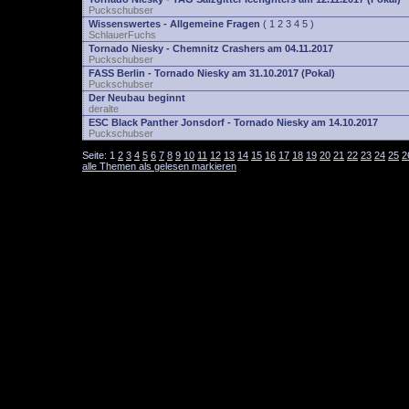
Puckschubser
Wissenswertes - Allgemeine Fragen
(
1
2
3
4
5
)
SchlauerFuchs
Tornado Niesky - Chemnitz Crashers am 04.11.2017
Puckschubser
FASS Berlin - Tornado Niesky am 31.10.2017 (Pokal)
Puckschubser
Der Neubau beginnt
deralte
ESC Black Panther Jonsdorf - Tornado Niesky am 14.10.2017
Puckschubser
Seite:
1
2
3
4
5
6
7
8
9
10
11
12
13
14
15
16
17
18
19
20
21
22
23
24
25
2
alle Themen als gelesen markieren