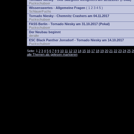
Puckschubser
Wissenswertes - Allgemeine Fragen
(
1
2
3
4
5
)
SchlauerFuchs
Tornado Niesky - Chemnitz Crashers am 04.11.2017
Puckschubser
FASS Berlin - Tornado Niesky am 31.10.2017 (Pokal)
Puckschubser
Der Neubau beginnt
deralte
ESC Black Panther Jonsdorf - Tornado Niesky am 14.10.2017
Puckschubser
Seite:
1
2
3
4
5
6
7
8
9
10
11
12
13
14
15
16
17
18
19
20
21
22
23
24
25
2
alle Themen als gelesen markieren