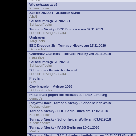
zwelch
Wie schauts aus?
Kufenschoner
Saison 2020/21 - aktueller Stand
Alfi81
Saisonumfrage 2020/2021
SchlauerFuchs
Tornado Niesky - ECC Preussen am 02.11.2019
DetroitRedWingsCanada
Umfragen
JörgiLeafs
ESC Dresden 1b - Tornado Niesky am 15.11.2019
Steffen-NY
Chemnitz Crashers - Tornado Niesky am 09.11.2019
masseljoe
Saisonumfrage 2019/2020
SchlauerFuchs
Schön dass Ihr wieder da seid
DetroitRedWingsCanada
Frýdlant
Buhli
Gewinnspiel - Meister 2019
SchlauerFuchs
Pokalfinale gegen die Rockets aus Diez-Limburg
conny59
Playoff-Finale, Tornado Niesky - Schönheider Wölfe
Puckschubser
Tornado Niesky - EHC Berlin Blues am 17.02.2018
Kufenschoner
Tornado Niesky - Schönheider Wölfe am 03.02.2018
Kufenschoner
Tornado Niesky - FASS Berlin am 20.01.2018
Murks
Tornado Niesky - TAG Salzgitter Icefighters am 12.11.2017 (Pokal)