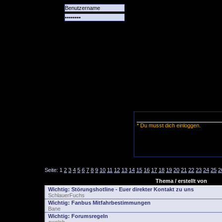
Alle
Das
Forum
Spiele
Team
alle
Tore
* Du musst dich einloggen.
Seite:
1
2
3
4
5
6
7
8
9
10
11
12
13
14
15
16
17
18
19
20
21
22
23
24
25
2
Thema / erstellt von
Wichtig:
Störungshotline - Euer direkter Kontakt zu uns
SchlauerFuchs
Wichtig:
Fanbus Mitfahrbestimmungen
Bane
Wichtig:
Forumsregeln