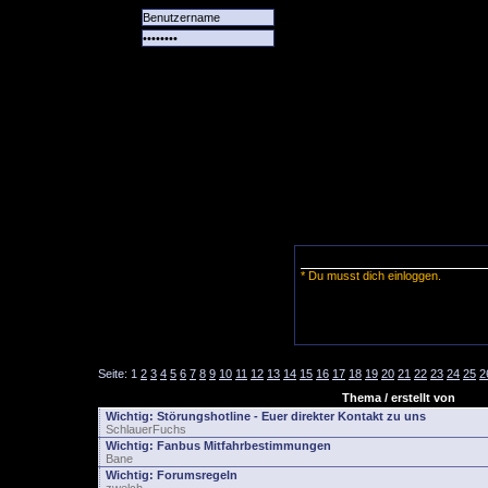
Alle
Das
Forum
Spiele
Team
alle
Tore
* Du musst dich einloggen.
Seite:
1
2
3
4
5
6
7
8
9
10
11
12
13
14
15
16
17
18
19
20
21
22
23
24
25
2
Thema / erstellt von
Wichtig:
Störungshotline - Euer direkter Kontakt zu uns
SchlauerFuchs
Wichtig:
Fanbus Mitfahrbestimmungen
Bane
Wichtig:
Forumsregeln