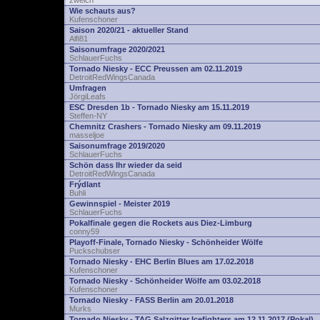
zwelch
Wie schauts aus?
Kufenschoner
Saison 2020/21 - aktueller Stand
Alfi81
Saisonumfrage 2020/2021
SchlauerFuchs
Tornado Niesky - ECC Preussen am 02.11.2019
DetroitRedWingsCanada
Umfragen
JörgiLeafs
ESC Dresden 1b - Tornado Niesky am 15.11.2019
Steffen-NY
Chemnitz Crashers - Tornado Niesky am 09.11.2019
masseljoe
Saisonumfrage 2019/2020
SchlauerFuchs
Schön dass Ihr wieder da seid
DetroitRedWingsCanada
Frýdlant
Buhli
Gewinnspiel - Meister 2019
SchlauerFuchs
Pokalfinale gegen die Rockets aus Diez-Limburg
conny59
Playoff-Finale, Tornado Niesky - Schönheider Wölfe
Puckschubser
Tornado Niesky - EHC Berlin Blues am 17.02.2018
Kufenschoner
Tornado Niesky - Schönheider Wölfe am 03.02.2018
Kufenschoner
Tornado Niesky - FASS Berlin am 20.01.2018
Murks
Tornado Niesky - TAG Salzgitter Icefighters am 12.11.2017 (Pokal)