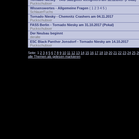
Puckschubser
Wissenswertes - Allgemeine Fragen
(
1
2
3
4
5
)
SchlauerFuchs
Tornado Niesky - Chemnitz Crashers am 04.11.2017
Puckschubser
FASS Berlin - Tornado Niesky am 31.10.2017 (Pokal)
Puckschubser
Der Neubau beginnt
deralte
ESC Black Panther Jonsdorf - Tornado Niesky am 14.10.2017
Puckschubser
Seite:
1
2
3
4
5
6
7
8
9
10
11
12
13
14
15
16
17
18
19
20
21
22
23
24
25
2
alle Themen als gelesen markieren