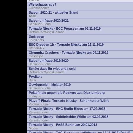
zwelch
Wie schauts aus?
Kufenschoner
Saison 2020/21 - aktueller Stand
Alfi81
Saisonumfrage 2020/2021
SchlauerFuchs
Tornado Niesky - ECC Preussen am 02.11.2019
DetroitRedWingsCanada
Umfragen
JörgiLeafs
ESC Dresden 1b - Tornado Niesky am 15.11.2019
Steffen-NY
Chemnitz Crashers - Tornado Niesky am 09.11.2019
masseljoe
Saisonumfrage 2019/2020
SchlauerFuchs
Schön dass Ihr wieder da seid
DetroitRedWingsCanada
Frýdlant
Buhli
Gewinnspiel - Meister 2019
SchlauerFuchs
Pokalfinale gegen die Rockets aus Diez-Limburg
conny59
Playoff-Finale, Tornado Niesky - Schönheider Wölfe
Puckschubser
Tornado Niesky - EHC Berlin Blues am 17.02.2018
Kufenschoner
Tornado Niesky - Schönheider Wölfe am 03.02.2018
Kufenschoner
Tornado Niesky - FASS Berlin am 20.01.2018
Murks
Tornado Niesky - TAG Salzgitter Icefighters am 12.11.2017 (Pokal)