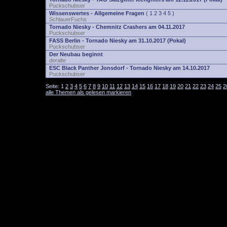
Puckschubser
Wissenswertes - Allgemeine Fragen
(
1
2
3
4
5
)
SchlauerFuchs
Tornado Niesky - Chemnitz Crashers am 04.11.2017
Puckschubser
FASS Berlin - Tornado Niesky am 31.10.2017 (Pokal)
Puckschubser
Der Neubau beginnt
deralte
ESC Black Panther Jonsdorf - Tornado Niesky am 14.10.2017
Puckschubser
Seite:
1
2
3
4
5
6
7
8
9
10
11
12
13
14
15
16
17
18
19
20
21
22
23
24
25
2
alle Themen als gelesen markieren