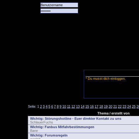
Alle
Das
Forum
Spiele
Team
alle
Tore
* Du musst dich einloggen.
Seite:
1
2
3
4
5
6
7
8
9
10
11
12
13
14
15
16
17
18
19
20
21
22
23
24
25
2
Thema / erstellt von
Wichtig:
Störungshotline - Euer direkter Kontakt zu uns
SchlauerFuchs
Wichtig:
Fanbus Mitfahrbestimmungen
Bane
Wichtig:
Forumsregeln