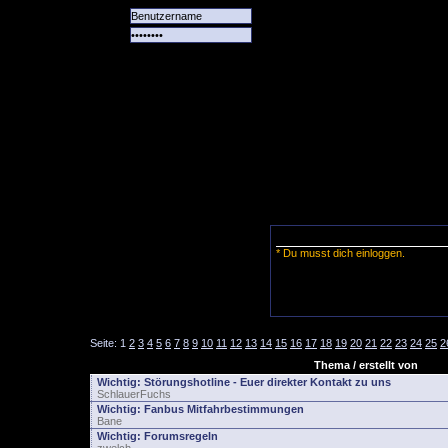
Alle
Das
Forum
Spiele
Team
alle
Tore
* Du musst dich einloggen.
Seite:
1
2
3
4
5
6
7
8
9
10
11
12
13
14
15
16
17
18
19
20
21
22
23
24
25
2
Thema / erstellt von
Wichtig:
Störungshotline - Euer direkter Kontakt zu uns
SchlauerFuchs
Wichtig:
Fanbus Mitfahrbestimmungen
Bane
Wichtig:
Forumsregeln