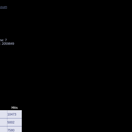
ssum
Tornado
Niesky
ne: 7
: 2059849
Hits
10473
5002
7580