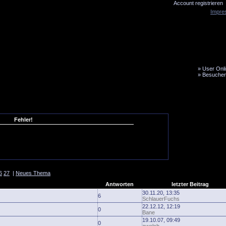
Account registrieren
Impre
»
User Onli
»
Besucher
LiveTicker
Media
Fanbus
Fehler!
6
27
|
Neues Thema
Antworten
letzter Beitrag
30.11.20, 13:35
6
SchlauerFuchs
22.12.12, 12:19
0
Bane
19.10.07, 09:49
0