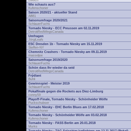
zwelch
Wie schauts aus?
Kufenschoner
Saison 2020/21 - aktueller Stand
Alfi81
Saisonumfrage 2020/2021
SchlauerFuchs
Tornado Niesky - ECC Preussen am 02.11.2019
DetroitRedWingsCanada
Umfragen
JörgiLeafs
ESC Dresden 1b - Tornado Niesky am 15.11.2019
Steffen-NY
Chemnitz Crashers - Tornado Niesky am 09.11.2019
masseljoe
Saisonumfrage 2019/2020
SchlauerFuchs
Schön dass Ihr wieder da seid
DetroitRedWingsCanada
Frýdlant
Buhli
Gewinnspiel - Meister 2019
SchlauerFuchs
Pokalfinale gegen die Rockets aus Diez-Limburg
conny59
Playoff-Finale, Tornado Niesky - Schönheider Wölfe
Puckschubser
Tornado Niesky - EHC Berlin Blues am 17.02.2018
Kufenschoner
Tornado Niesky - Schönheider Wölfe am 03.02.2018
Kufenschoner
Tornado Niesky - FASS Berlin am 20.01.2018
Murks
Tornado Niesky - TAG Salzgitter Icefighters am 12.11.2017 (Pokal)