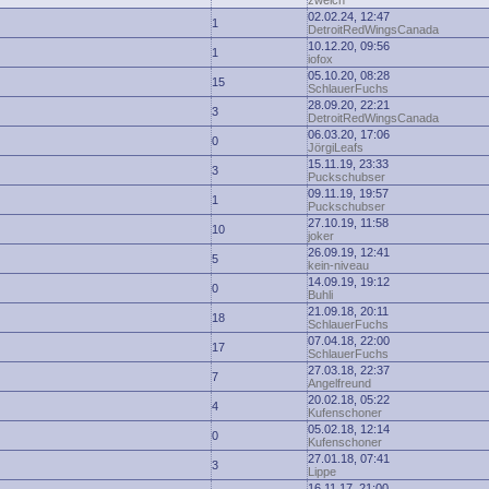
zwelch
02.02.24, 12:47
1
DetroitRedWingsCanada
10.12.20, 09:56
1
iofox
05.10.20, 08:28
15
SchlauerFuchs
28.09.20, 22:21
3
DetroitRedWingsCanada
06.03.20, 17:06
0
JörgiLeafs
15.11.19, 23:33
3
Puckschubser
09.11.19, 19:57
1
Puckschubser
27.10.19, 11:58
10
joker
26.09.19, 12:41
5
kein-niveau
14.09.19, 19:12
0
Buhli
21.09.18, 20:11
18
SchlauerFuchs
07.04.18, 22:00
17
SchlauerFuchs
27.03.18, 22:37
7
Angelfreund
20.02.18, 05:22
4
Kufenschoner
05.02.18, 12:14
0
Kufenschoner
27.01.18, 07:41
3
Lippe
16.11.17, 21:00