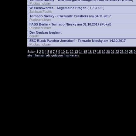
Puckschubser
Wissenswertes - Allgemeine Fragen
(
1
2
3
4
5
)
SchlauerFuchs
Tornado Niesky - Chemnitz Crashers am 04.11.2017
Puckschubser
FASS Berlin - Tornado Niesky am 31.10.2017 (Pokal)
Puckschubser
Der Neubau beginnt
deralte
ESC Black Panther Jonsdorf - Tornado Niesky am 14.10.2017
Puckschubser
Seite:
1
2
3
4
5
6
7
8
9
10
11
12
13
14
15
16
17
18
19
20
21
22
23
24
25
2
alle Themen als gelesen markieren