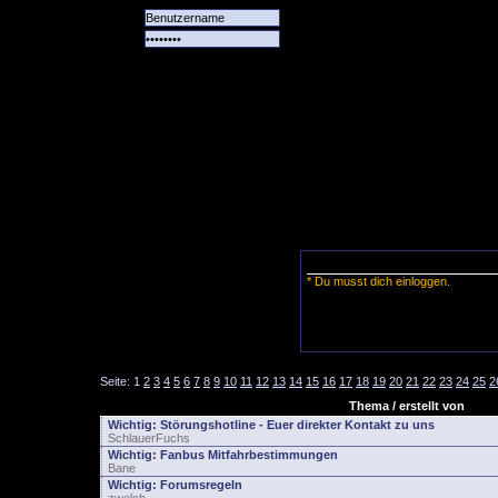
Alle
Das
Forum
Spiele
Team
alle
Tore
* Du musst dich einloggen.
Seite:
1
2
3
4
5
6
7
8
9
10
11
12
13
14
15
16
17
18
19
20
21
22
23
24
25
2
Thema / erstellt von
Wichtig:
Störungshotline - Euer direkter Kontakt zu uns
SchlauerFuchs
Wichtig:
Fanbus Mitfahrbestimmungen
Bane
Wichtig:
Forumsregeln