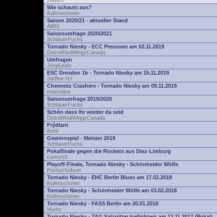
zwelch
Wie schauts aus?
Kufenschoner
Saison 2020/21 - aktueller Stand
Alfi81
Saisonumfrage 2020/2021
SchlauerFuchs
Tornado Niesky - ECC Preussen am 02.11.2019
DetroitRedWingsCanada
Umfragen
JörgiLeafs
ESC Dresden 1b - Tornado Niesky am 15.11.2019
Steffen-NY
Chemnitz Crashers - Tornado Niesky am 09.11.2019
masseljoe
Saisonumfrage 2019/2020
SchlauerFuchs
Schön dass Ihr wieder da seid
DetroitRedWingsCanada
Frýdlant
Buhli
Gewinnspiel - Meister 2019
SchlauerFuchs
Pokalfinale gegen die Rockets aus Diez-Limburg
conny59
Playoff-Finale, Tornado Niesky - Schönheider Wölfe
Puckschubser
Tornado Niesky - EHC Berlin Blues am 17.02.2018
Kufenschoner
Tornado Niesky - Schönheider Wölfe am 03.02.2018
Kufenschoner
Tornado Niesky - FASS Berlin am 20.01.2018
Murks
Tornado Niesky - TAG Salzgitter Icefighters am 12.11.2017 (Pokal)