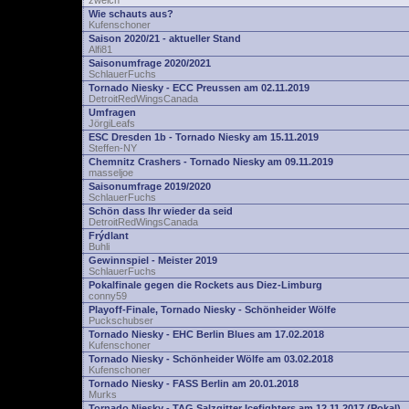
zwelch
Wie schauts aus?
Kufenschoner
Saison 2020/21 - aktueller Stand
Alfi81
Saisonumfrage 2020/2021
SchlauerFuchs
Tornado Niesky - ECC Preussen am 02.11.2019
DetroitRedWingsCanada
Umfragen
JörgiLeafs
ESC Dresden 1b - Tornado Niesky am 15.11.2019
Steffen-NY
Chemnitz Crashers - Tornado Niesky am 09.11.2019
masseljoe
Saisonumfrage 2019/2020
SchlauerFuchs
Schön dass Ihr wieder da seid
DetroitRedWingsCanada
Frýdlant
Buhli
Gewinnspiel - Meister 2019
SchlauerFuchs
Pokalfinale gegen die Rockets aus Diez-Limburg
conny59
Playoff-Finale, Tornado Niesky - Schönheider Wölfe
Puckschubser
Tornado Niesky - EHC Berlin Blues am 17.02.2018
Kufenschoner
Tornado Niesky - Schönheider Wölfe am 03.02.2018
Kufenschoner
Tornado Niesky - FASS Berlin am 20.01.2018
Murks
Tornado Niesky - TAG Salzgitter Icefighters am 12.11.2017 (Pokal)