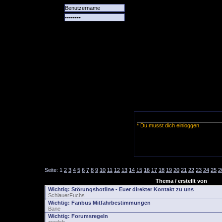
Alle
Das
Forum
Spiele
Team
alle
Tore
* Du musst dich einloggen.
Seite:
1
2
3
4
5
6
7
8
9
10
11
12
13
14
15
16
17
18
19
20
21
22
23
24
25
2
Thema / erstellt von
Wichtig:
Störungshotline - Euer direkter Kontakt zu uns
SchlauerFuchs
Wichtig:
Fanbus Mitfahrbestimmungen
Bane
Wichtig:
Forumsregeln