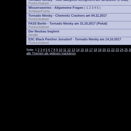
Puckschubser
Wissenswertes - Allgemeine Fragen
(
1
2
3
4
5
)
SchlauerFuchs
Tornado Niesky - Chemnitz Crashers am 04.11.2017
Puckschubser
FASS Berlin - Tornado Niesky am 31.10.2017 (Pokal)
Puckschubser
Der Neubau beginnt
deralte
ESC Black Panther Jonsdorf - Tornado Niesky am 14.10.2017
Puckschubser
Seite:
1
2
3
4
5
6
7
8
9
10
11
12
13
14
15
16
17
18
19
20
21
22
23
24
25
2
alle Themen als gelesen markieren