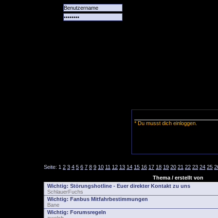
Alle
Das
Forum
Spiele
Team
alle
Tore
* Du musst dich einloggen.
Seite:
1
2
3
4
5
6
7
8
9
10
11
12
13
14
15
16
17
18
19
20
21
22
23
24
25
2
Thema / erstellt von
Wichtig:
Störungshotline - Euer direkter Kontakt zu uns
SchlauerFuchs
Wichtig:
Fanbus Mitfahrbestimmungen
Bane
Wichtig:
Forumsregeln