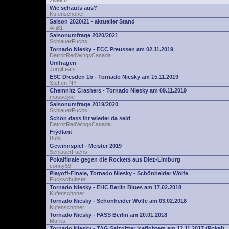
zwelch
Wie schauts aus?
Kufenschoner
Saison 2020/21 - aktueller Stand
Alfi81
Saisonumfrage 2020/2021
SchlauerFuchs
Tornado Niesky - ECC Preussen am 02.11.2019
DetroitRedWingsCanada
Umfragen
JörgiLeafs
ESC Dresden 1b - Tornado Niesky am 15.11.2019
Steffen-NY
Chemnitz Crashers - Tornado Niesky am 09.11.2019
masseljoe
Saisonumfrage 2019/2020
SchlauerFuchs
Schön dass Ihr wieder da seid
DetroitRedWingsCanada
Frýdlant
Buhli
Gewinnspiel - Meister 2019
SchlauerFuchs
Pokalfinale gegen die Rockets aus Diez-Limburg
conny59
Playoff-Finale, Tornado Niesky - Schönheider Wölfe
Puckschubser
Tornado Niesky - EHC Berlin Blues am 17.02.2018
Kufenschoner
Tornado Niesky - Schönheider Wölfe am 03.02.2018
Kufenschoner
Tornado Niesky - FASS Berlin am 20.01.2018
Murks
Tornado Niesky - TAG Salzgitter Icefighters am 12.11.2017 (Pokal)