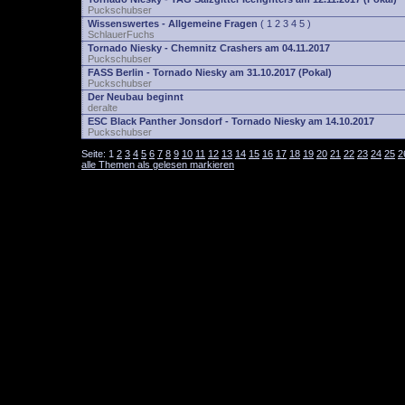
Puckschubser
Wissenswertes - Allgemeine Fragen
(
1
2
3
4
5
)
SchlauerFuchs
Tornado Niesky - Chemnitz Crashers am 04.11.2017
Puckschubser
FASS Berlin - Tornado Niesky am 31.10.2017 (Pokal)
Puckschubser
Der Neubau beginnt
deralte
ESC Black Panther Jonsdorf - Tornado Niesky am 14.10.2017
Puckschubser
Seite:
1
2
3
4
5
6
7
8
9
10
11
12
13
14
15
16
17
18
19
20
21
22
23
24
25
2
alle Themen als gelesen markieren