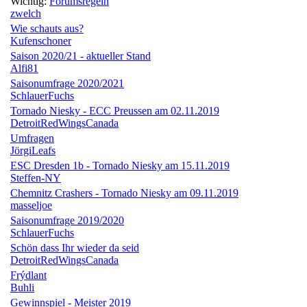
Wichtig:
Forumsregeln
zwelch
Wie schauts aus?
Kufenschoner
Saison 2020/21 - aktueller Stand
Alfi81
Saisonumfrage 2020/2021
SchlauerFuchs
Tornado Niesky - ECC Preussen am 02.11.2019
DetroitRedWingsCanada
Umfragen
JörgiLeafs
ESC Dresden 1b - Tornado Niesky am 15.11.2019
Steffen-NY
Chemnitz Crashers - Tornado Niesky am 09.11.2019
masseljoe
Saisonumfrage 2019/2020
SchlauerFuchs
Schön dass Ihr wieder da seid
DetroitRedWingsCanada
Frýdlant
Buhli
Gewinnspiel - Meister 2019