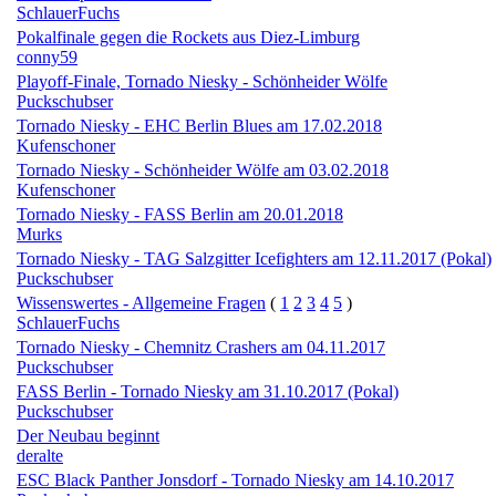
SchlauerFuchs
Pokalfinale gegen die Rockets aus Diez-Limburg
conny59
Playoff-Finale, Tornado Niesky - Schönheider Wölfe
Puckschubser
Tornado Niesky - EHC Berlin Blues am 17.02.2018
Kufenschoner
Tornado Niesky - Schönheider Wölfe am 03.02.2018
Kufenschoner
Tornado Niesky - FASS Berlin am 20.01.2018
Murks
Tornado Niesky - TAG Salzgitter Icefighters am 12.11.2017 (Pokal)
Puckschubser
Wissenswertes - Allgemeine Fragen
(
1
2
3
4
5
)
SchlauerFuchs
Tornado Niesky - Chemnitz Crashers am 04.11.2017
Puckschubser
FASS Berlin - Tornado Niesky am 31.10.2017 (Pokal)
Puckschubser
Der Neubau beginnt
deralte
ESC Black Panther Jonsdorf - Tornado Niesky am 14.10.2017