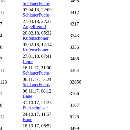
18
3495
SchlauerFuchs
07.04.18, 22:00
17
4412
SchlauerFuchs
27.03.18, 22:37
7
4317
Angelfreund
20.02.18, 05:22
4
3543
Kufenschoner
05.02.18, 12:14
0
3336
Kufenschoner
27.01.18, 07:41
3
3486
Lippe
16.11.17, 21:00
11
4364
SchlauerFuchs
06.11.17, 13:24
123
32656
SchlauerFuchs
06.11.17, 08:12
1
3166
Bane
31.10.17, 21:23
0
3167
Puckschubser
24.10.17, 11:57
12
8128
Bane
18.10.17, 06:52
4
3499