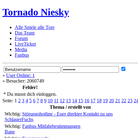
Tornado Niesky
Alle Spiele alle Tore
Das Team
Forum
LiveTicker
Media
Fanbus
»
User Online: 1
»
Besucher: 2060749
Fehler!
* Du musst dich einloggen.
Seite:
1
2
3
4
5
6
7
8
9
10
11
12
13
14
15
16
17
18
19
20
21
22
23
2
Thema / erstellt von
Wichtig:
Störungshotline - Euer direkter Kontakt zu uns
SchlauerFuchs
Wichtig:
Fanbus Mitfahrbestimmungen
Bane