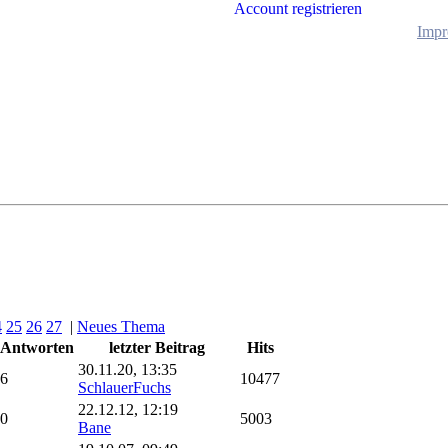
Account registrieren
Impr
4
25
26
27
|
Neues Thema
Antworten
letzter Beitrag
Hits
30.11.20, 13:35
6
10477
SchlauerFuchs
22.12.12, 12:19
0
5003
Bane