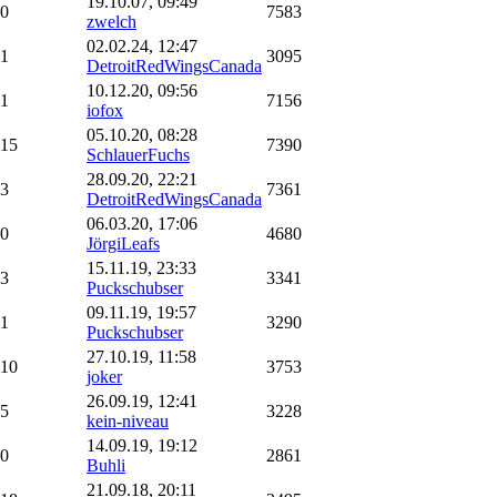
19.10.07, 09:49
0
7583
zwelch
02.02.24, 12:47
1
3095
DetroitRedWingsCanada
10.12.20, 09:56
1
7156
iofox
05.10.20, 08:28
15
7390
SchlauerFuchs
28.09.20, 22:21
3
7361
DetroitRedWingsCanada
06.03.20, 17:06
0
4680
JörgiLeafs
15.11.19, 23:33
3
3341
Puckschubser
09.11.19, 19:57
1
3290
Puckschubser
27.10.19, 11:58
10
3753
joker
26.09.19, 12:41
5
3228
kein-niveau
14.09.19, 19:12
0
2861
Buhli
21.09.18, 20:11