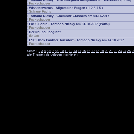
Puckschubser
Wissenswertes - Allgemeine Fragen
(
1
2
3
4
5
)
SchlauerFuchs
Tornado Niesky - Chemnitz Crashers am 04.11.2017
Puckschubser
FASS Berlin - Tornado Niesky am 31.10.2017 (Pokal)
Puckschubser
Der Neubau beginnt
deralte
ESC Black Panther Jonsdorf - Tornado Niesky am 14.10.2017
Puckschubser
Seite:
1
2
3
4
5
6
7
8
9
10
11
12
13
14
15
16
17
18
19
20
21
22
23
24
25
2
alle Themen als gelesen markieren