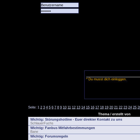
Alle
Das
Forum
Spiele
Team
alle
Tore
* Du musst dich einloggen.
Seite:
1
2
3
4
5
6
7
8
9
10
11
12
13
14
15
16
17
18
19
20
21
22
23
24
25
2
Thema / erstellt von
Wichtig:
Störungshotline - Euer direkter Kontakt zu uns
SchlauerFuchs
Wichtig:
Fanbus Mitfahrbestimmungen
Bane
Wichtig:
Forumsregeln