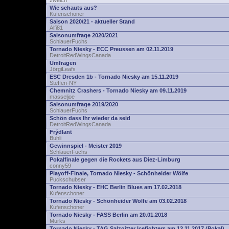
zwelch
Wie schauts aus?
Kufenschoner
Saison 2020/21 - aktueller Stand
Alfi81
Saisonumfrage 2020/2021
SchlauerFuchs
Tornado Niesky - ECC Preussen am 02.11.2019
DetroitRedWingsCanada
Umfragen
JörgiLeafs
ESC Dresden 1b - Tornado Niesky am 15.11.2019
Steffen-NY
Chemnitz Crashers - Tornado Niesky am 09.11.2019
masseljoe
Saisonumfrage 2019/2020
SchlauerFuchs
Schön dass Ihr wieder da seid
DetroitRedWingsCanada
Frýdlant
Buhli
Gewinnspiel - Meister 2019
SchlauerFuchs
Pokalfinale gegen die Rockets aus Diez-Limburg
conny59
Playoff-Finale, Tornado Niesky - Schönheider Wölfe
Puckschubser
Tornado Niesky - EHC Berlin Blues am 17.02.2018
Kufenschoner
Tornado Niesky - Schönheider Wölfe am 03.02.2018
Kufenschoner
Tornado Niesky - FASS Berlin am 20.01.2018
Murks
Tornado Niesky - TAG Salzgitter Icefighters am 12.11.2017 (Pokal)