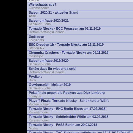
zwelch
Wie schauts aus?
Kufenschoner
Saison 2020/21 - aktueller Stand
Alfi81
Saisonumfrage 2020/2021
SchlauerFuchs
Tornado Niesky - ECC Preussen am 02.11.2019
DetroitRedWingsCanada
Umfragen
JörgiLeafs
ESC Dresden 1b - Tornado Niesky am 15.11.2019
Steffen-NY
Chemnitz Crashers - Tornado Niesky am 09.11.2019
masseljoe
Saisonumfrage 2019/2020
SchlauerFuchs
Schön dass Ihr wieder da seid
DetroitRedWingsCanada
Frýdlant
Buhli
Gewinnspiel - Meister 2019
SchlauerFuchs
Pokalfinale gegen die Rockets aus Diez-Limburg
conny59
Playoff-Finale, Tornado Niesky - Schönheider Wölfe
Puckschubser
Tornado Niesky - EHC Berlin Blues am 17.02.2018
Kufenschoner
Tornado Niesky - Schönheider Wölfe am 03.02.2018
Kufenschoner
Tornado Niesky - FASS Berlin am 20.01.2018
Murks
Tornado Niesky - TAG Salzgitter Icefighters am 12.11.2017 (Pokal)