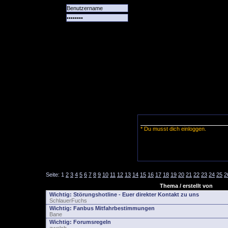
Alle
Das
Forum
Spiele
Team
alle
Tore
* Du musst dich einloggen.
Seite:
1
2
3
4
5
6
7
8
9
10
11
12
13
14
15
16
17
18
19
20
21
22
23
24
25
2
Thema / erstellt von
Wichtig:
Störungshotline - Euer direkter Kontakt zu uns
SchlauerFuchs
Wichtig:
Fanbus Mitfahrbestimmungen
Bane
Wichtig:
Forumsregeln