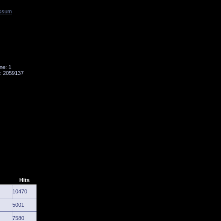
ssum
Tornado
Niesky
ne: 1
: 2059137
Hits
10470
5001
7580