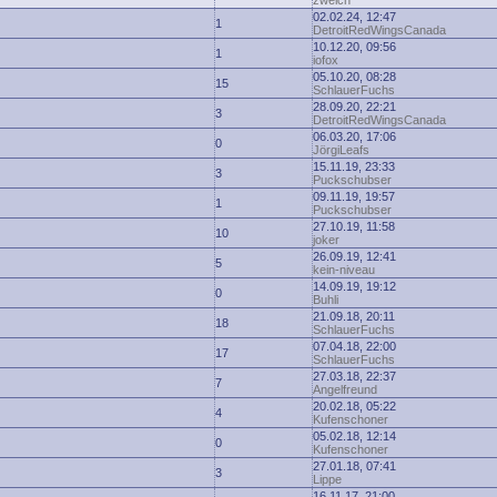
zwelch
02.02.24, 12:47
1
DetroitRedWingsCanada
10.12.20, 09:56
1
iofox
05.10.20, 08:28
15
SchlauerFuchs
28.09.20, 22:21
3
DetroitRedWingsCanada
06.03.20, 17:06
0
JörgiLeafs
15.11.19, 23:33
3
Puckschubser
09.11.19, 19:57
1
Puckschubser
27.10.19, 11:58
10
joker
26.09.19, 12:41
5
kein-niveau
14.09.19, 19:12
0
Buhli
21.09.18, 20:11
18
SchlauerFuchs
07.04.18, 22:00
17
SchlauerFuchs
27.03.18, 22:37
7
Angelfreund
20.02.18, 05:22
4
Kufenschoner
05.02.18, 12:14
0
Kufenschoner
27.01.18, 07:41
3
Lippe
16.11.17, 21:00