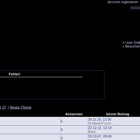
Account registrieren
Impre
»
User Onli
»
Besucher
LiveTicker
Media
Fanbus
Fehler!
6
27
|
Neues Thema
Antworten
letzter Beitrag
30.11.20, 13:35
6
SchlauerFuchs
22.12.12, 12:19
0
Bane
19.10.07, 09:49
0