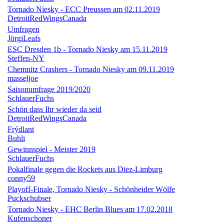
Tornado Niesky - ECC Preussen am 02.11.2019
DetroitRedWingsCanada
Umfragen
JörgiLeafs
ESC Dresden 1b - Tornado Niesky am 15.11.2019
Steffen-NY
Chemnitz Crashers - Tornado Niesky am 09.11.2019
masseljoe
Saisonumfrage 2019/2020
SchlauerFuchs
Schön dass Ihr wieder da seid
DetroitRedWingsCanada
Frýdlant
Buhli
Gewinnspiel - Meister 2019
SchlauerFuchs
Pokalfinale gegen die Rockets aus Diez-Limburg
conny59
Playoff-Finale, Tornado Niesky - Schönheider Wölfe
Puckschubser
Tornado Niesky - EHC Berlin Blues am 17.02.2018
Kufenschoner