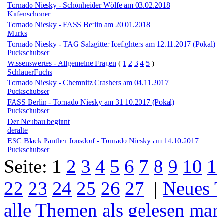
Tornado Niesky - Schönheider Wölfe am 03.02.2018
Kufenschoner
Tornado Niesky - FASS Berlin am 20.01.2018
Murks
Tornado Niesky - TAG Salzgitter Icefighters am 12.11.2017 (Pokal)
Puckschubser
Wissenswertes - Allgemeine Fragen
(
1
2
3
4
5
)
SchlauerFuchs
Tornado Niesky - Chemnitz Crashers am 04.11.2017
Puckschubser
FASS Berlin - Tornado Niesky am 31.10.2017 (Pokal)
Puckschubser
Der Neubau beginnt
deralte
ESC Black Panther Jonsdorf - Tornado Niesky am 14.10.2017
Puckschubser
Seite:
1
2
3
4
5
6
7
8
9
10
1
22
23
24
25
26
27
|
Neues
alle Themen als gelesen ma