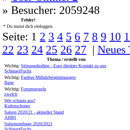
»
Besucher: 2059248
Fehler!
* Du musst dich einloggen.
Seite:
1
2
3
4
5
6
7
8
9
10
1
22
23
24
25
26
27
|
Neues
Thema / erstellt von
Wichtig:
Störungshotline - Euer direkter Kontakt zu uns
SchlauerFuchs
Wichtig:
Fanbus Mitfahrbestimmungen
Bane
Wichtig:
Forumsregeln
zwelch
Wie schauts aus?
Kufenschoner
Saison 2020/21 - aktueller Stand
Alfi81
Saisonumfrage 2020/2021
SchlauerFuchs