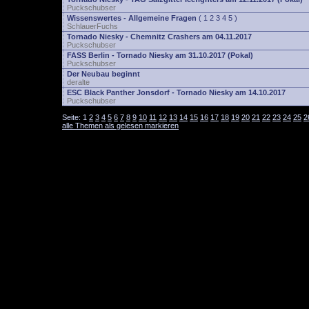
Puckschubser
Wissenswertes - Allgemeine Fragen
(
1
2
3
4
5
)
SchlauerFuchs
Tornado Niesky - Chemnitz Crashers am 04.11.2017
Puckschubser
FASS Berlin - Tornado Niesky am 31.10.2017 (Pokal)
Puckschubser
Der Neubau beginnt
deralte
ESC Black Panther Jonsdorf - Tornado Niesky am 14.10.2017
Puckschubser
Seite:
1
2
3
4
5
6
7
8
9
10
11
12
13
14
15
16
17
18
19
20
21
22
23
24
25
2
alle Themen als gelesen markieren