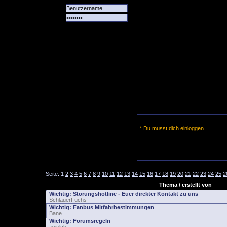
Alle
Das
Forum
Spiele
Team
alle
Tore
* Du musst dich einloggen.
Seite:
1
2
3
4
5
6
7
8
9
10
11
12
13
14
15
16
17
18
19
20
21
22
23
24
25
2
Thema / erstellt von
Wichtig:
Störungshotline - Euer direkter Kontakt zu uns
SchlauerFuchs
Wichtig:
Fanbus Mitfahrbestimmungen
Bane
Wichtig:
Forumsregeln