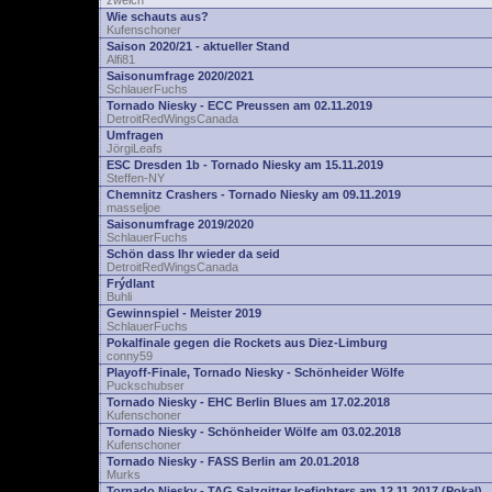
zwelch
Wie schauts aus?
Kufenschoner
Saison 2020/21 - aktueller Stand
Alfi81
Saisonumfrage 2020/2021
SchlauerFuchs
Tornado Niesky - ECC Preussen am 02.11.2019
DetroitRedWingsCanada
Umfragen
JörgiLeafs
ESC Dresden 1b - Tornado Niesky am 15.11.2019
Steffen-NY
Chemnitz Crashers - Tornado Niesky am 09.11.2019
masseljoe
Saisonumfrage 2019/2020
SchlauerFuchs
Schön dass Ihr wieder da seid
DetroitRedWingsCanada
Frýdlant
Buhli
Gewinnspiel - Meister 2019
SchlauerFuchs
Pokalfinale gegen die Rockets aus Diez-Limburg
conny59
Playoff-Finale, Tornado Niesky - Schönheider Wölfe
Puckschubser
Tornado Niesky - EHC Berlin Blues am 17.02.2018
Kufenschoner
Tornado Niesky - Schönheider Wölfe am 03.02.2018
Kufenschoner
Tornado Niesky - FASS Berlin am 20.01.2018
Murks
Tornado Niesky - TAG Salzgitter Icefighters am 12.11.2017 (Pokal)