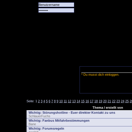
Alle
Das
Forum
Spiele
Team
alle
Tore
* Du musst dich einloggen.
Seite:
1
2
3
4
5
6
7
8
9
10
11
12
13
14
15
16
17
18
19
20
21
22
23
24
25
2
Thema / erstellt von
Wichtig:
Störungshotline - Euer direkter Kontakt zu uns
SchlauerFuchs
Wichtig:
Fanbus Mitfahrbestimmungen
Bane
Wichtig:
Forumsregeln