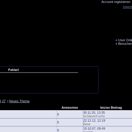
Account registrieren
Impre
»
User Onli
»
Besucher
LiveTicker
Media
Fanbus
Fehler!
6
27
|
Neues Thema
Antworten
letzter Beitrag
30.11.20, 13:35
6
SchlauerFuchs
22.12.12, 12:19
0
Bane
19.10.07, 09:49
0