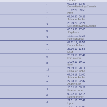
zwelch
02.02.24, 12:47
1
DetroitRedWingsCanada
10.12.20, 09:56
1
iofox
05.10.20, 08:28
15
SchlauerFuchs
28.09.20, 22:21
3
DetroitRedWingsCanada
06.03.20, 17:06
0
JörgiLeafs
15.11.19, 23:33
3
Puckschubser
09.11.19, 19:57
1
Puckschubser
27.10.19, 11:58
10
joker
26.09.19, 12:41
5
kein-niveau
14.09.19, 19:12
0
Buhli
21.09.18, 20:11
18
SchlauerFuchs
07.04.18, 22:00
17
SchlauerFuchs
27.03.18, 22:37
7
Angelfreund
20.02.18, 05:22
4
Kufenschoner
05.02.18, 12:14
0
Kufenschoner
27.01.18, 07:41
3
Lippe
16.11.17, 21:00