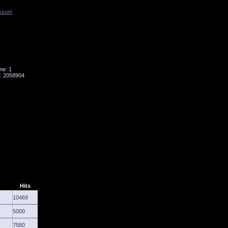
ssum
Tornado
Niesky
ne: 1
: 2058904
Hits
10469
5000
7580