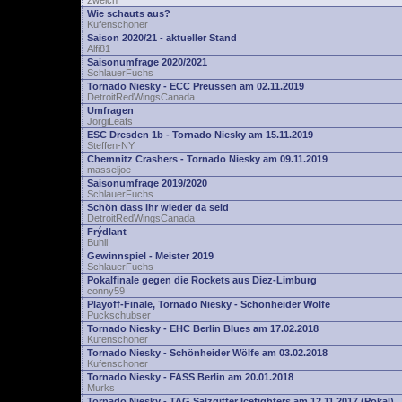
zwelch
Wie schauts aus?
Kufenschoner
Saison 2020/21 - aktueller Stand
Alfi81
Saisonumfrage 2020/2021
SchlauerFuchs
Tornado Niesky - ECC Preussen am 02.11.2019
DetroitRedWingsCanada
Umfragen
JörgiLeafs
ESC Dresden 1b - Tornado Niesky am 15.11.2019
Steffen-NY
Chemnitz Crashers - Tornado Niesky am 09.11.2019
masseljoe
Saisonumfrage 2019/2020
SchlauerFuchs
Schön dass Ihr wieder da seid
DetroitRedWingsCanada
Frýdlant
Buhli
Gewinnspiel - Meister 2019
SchlauerFuchs
Pokalfinale gegen die Rockets aus Diez-Limburg
conny59
Playoff-Finale, Tornado Niesky - Schönheider Wölfe
Puckschubser
Tornado Niesky - EHC Berlin Blues am 17.02.2018
Kufenschoner
Tornado Niesky - Schönheider Wölfe am 03.02.2018
Kufenschoner
Tornado Niesky - FASS Berlin am 20.01.2018
Murks
Tornado Niesky - TAG Salzgitter Icefighters am 12.11.2017 (Pokal)