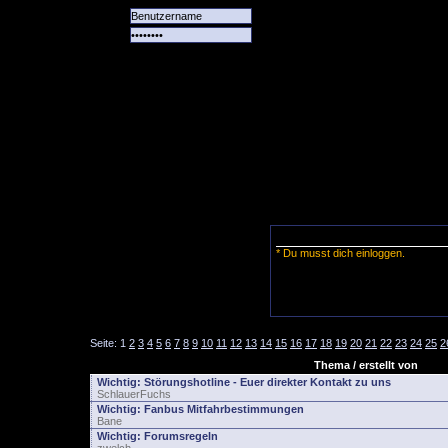
Alle
Das
Forum
Spiele
Team
alle
Tore
* Du musst dich einloggen.
Seite:
1
2
3
4
5
6
7
8
9
10
11
12
13
14
15
16
17
18
19
20
21
22
23
24
25
2
Thema / erstellt von
Wichtig:
Störungshotline - Euer direkter Kontakt zu uns
SchlauerFuchs
Wichtig:
Fanbus Mitfahrbestimmungen
Bane
Wichtig:
Forumsregeln