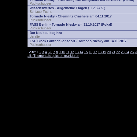
Puckschubser
Wissenswertes - Allgemeine Fragen
(
1
2
3
4
5
)
SchlauerFuchs
Tornado Niesky - Chemnitz Crashers am 04.11.2017
Puckschubser
FASS Berlin - Tornado Niesky am 31.10.2017 (Pokal)
Puckschubser
Der Neubau beginnt
deralte
ESC Black Panther Jonsdorf - Tornado Niesky am 14.10.2017
Puckschubser
Seite:
1
2
3
4
5
6
7
8
9
10
11
12
13
14
15
16
17
18
19
20
21
22
23
24
25
2
alle Themen als gelesen markieren