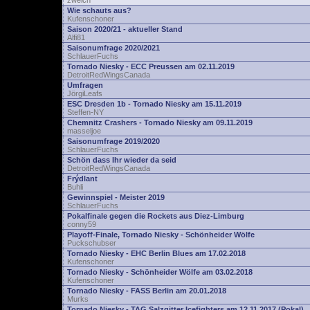
zwelch
Wie schauts aus?
Kufenschoner
Saison 2020/21 - aktueller Stand
Alfi81
Saisonumfrage 2020/2021
SchlauerFuchs
Tornado Niesky - ECC Preussen am 02.11.2019
DetroitRedWingsCanada
Umfragen
JörgiLeafs
ESC Dresden 1b - Tornado Niesky am 15.11.2019
Steffen-NY
Chemnitz Crashers - Tornado Niesky am 09.11.2019
masseljoe
Saisonumfrage 2019/2020
SchlauerFuchs
Schön dass Ihr wieder da seid
DetroitRedWingsCanada
Frýdlant
Buhli
Gewinnspiel - Meister 2019
SchlauerFuchs
Pokalfinale gegen die Rockets aus Diez-Limburg
conny59
Playoff-Finale, Tornado Niesky - Schönheider Wölfe
Puckschubser
Tornado Niesky - EHC Berlin Blues am 17.02.2018
Kufenschoner
Tornado Niesky - Schönheider Wölfe am 03.02.2018
Kufenschoner
Tornado Niesky - FASS Berlin am 20.01.2018
Murks
Tornado Niesky - TAG Salzgitter Icefighters am 12.11.2017 (Pokal)