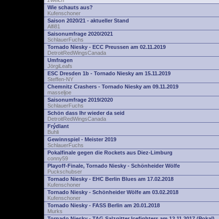
zwelch
Wie schauts aus?
Kufenschoner
Saison 2020/21 - aktueller Stand
Alfi81
Saisonumfrage 2020/2021
SchlauerFuchs
Tornado Niesky - ECC Preussen am 02.11.2019
DetroitRedWingsCanada
Umfragen
JörgiLeafs
ESC Dresden 1b - Tornado Niesky am 15.11.2019
Steffen-NY
Chemnitz Crashers - Tornado Niesky am 09.11.2019
masseljoe
Saisonumfrage 2019/2020
SchlauerFuchs
Schön dass Ihr wieder da seid
DetroitRedWingsCanada
Frýdlant
Buhli
Gewinnspiel - Meister 2019
SchlauerFuchs
Pokalfinale gegen die Rockets aus Diez-Limburg
conny59
Playoff-Finale, Tornado Niesky - Schönheider Wölfe
Puckschubser
Tornado Niesky - EHC Berlin Blues am 17.02.2018
Kufenschoner
Tornado Niesky - Schönheider Wölfe am 03.02.2018
Kufenschoner
Tornado Niesky - FASS Berlin am 20.01.2018
Murks
Tornado Niesky - TAG Salzgitter Icefighters am 12.11.2017 (Pokal)