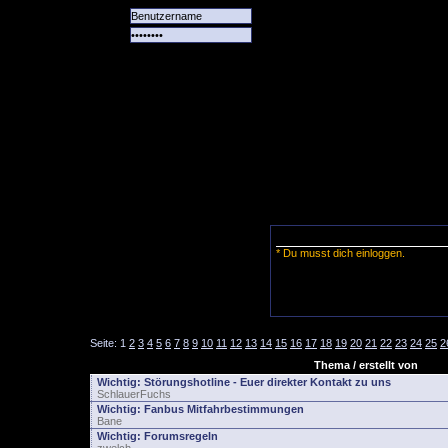
Alle
Das
Forum
Spiele
Team
alle
Tore
* Du musst dich einloggen.
Seite:
1
2
3
4
5
6
7
8
9
10
11
12
13
14
15
16
17
18
19
20
21
22
23
24
25
2
Thema / erstellt von
Wichtig:
Störungshotline - Euer direkter Kontakt zu uns
SchlauerFuchs
Wichtig:
Fanbus Mitfahrbestimmungen
Bane
Wichtig:
Forumsregeln