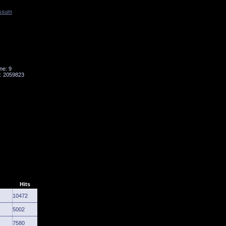
ssum
Tornado
Niesky
ne: 9
: 2059823
Hits
10472
5002
7580