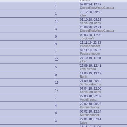
zwelch
02.02.24, 12:47
1
DetroitRedWingsCanada
10.12.20, 09:56
1
iofox
05.10.20, 08:28
15
SchlauerFuchs
28.09.20, 22:21
3
DetroitRedWingsCanada
06.03.20, 17:06
0
JörgiLeafs
15.11.19, 23:33
3
Puckschubser
09.11.19, 19:57
1
Puckschubser
27.10.19, 11:58
10
joker
26.09.19, 12:41
5
kein-niveau
14.09.19, 19:12
0
Buhli
21.09.18, 20:11
18
SchlauerFuchs
07.04.18, 22:00
17
SchlauerFuchs
27.03.18, 22:37
7
Angelfreund
20.02.18, 05:22
4
Kufenschoner
05.02.18, 12:14
0
Kufenschoner
27.01.18, 07:41
3
Lippe
16.11.17, 21:00