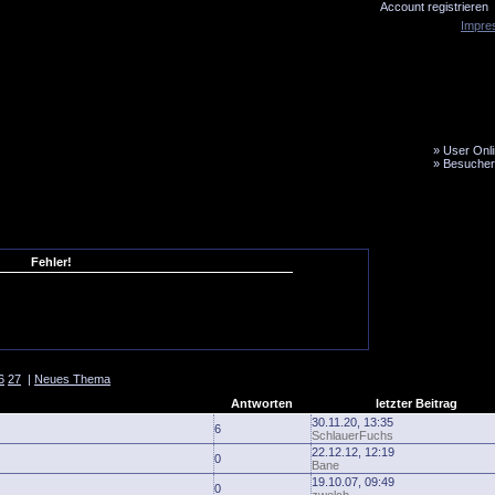
Account registrieren
Impre
»
User Onli
»
Besucher
LiveTicker
Media
Fanbus
Fehler!
6
27
|
Neues Thema
Antworten
letzter Beitrag
30.11.20, 13:35
6
SchlauerFuchs
22.12.12, 12:19
0
Bane
19.10.07, 09:49
0