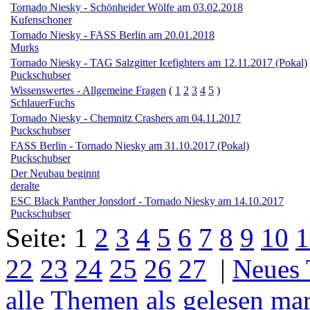
Tornado Niesky - Schönheider Wölfe am 03.02.2018
Kufenschoner
Tornado Niesky - FASS Berlin am 20.01.2018
Murks
Tornado Niesky - TAG Salzgitter Icefighters am 12.11.2017 (Pokal)
Puckschubser
Wissenswertes - Allgemeine Fragen
(
1
2
3
4
5
)
SchlauerFuchs
Tornado Niesky - Chemnitz Crashers am 04.11.2017
Puckschubser
FASS Berlin - Tornado Niesky am 31.10.2017 (Pokal)
Puckschubser
Der Neubau beginnt
deralte
ESC Black Panther Jonsdorf - Tornado Niesky am 14.10.2017
Puckschubser
Seite:
1
2
3
4
5
6
7
8
9
10
1
22
23
24
25
26
27
|
Neues
alle Themen als gelesen ma