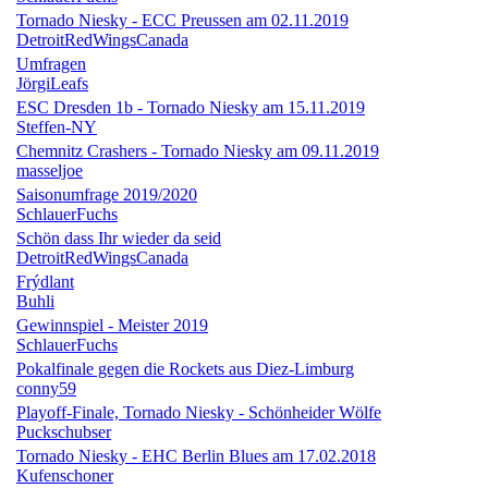
Tornado Niesky - ECC Preussen am 02.11.2019
DetroitRedWingsCanada
Umfragen
JörgiLeafs
ESC Dresden 1b - Tornado Niesky am 15.11.2019
Steffen-NY
Chemnitz Crashers - Tornado Niesky am 09.11.2019
masseljoe
Saisonumfrage 2019/2020
SchlauerFuchs
Schön dass Ihr wieder da seid
DetroitRedWingsCanada
Frýdlant
Buhli
Gewinnspiel - Meister 2019
SchlauerFuchs
Pokalfinale gegen die Rockets aus Diez-Limburg
conny59
Playoff-Finale, Tornado Niesky - Schönheider Wölfe
Puckschubser
Tornado Niesky - EHC Berlin Blues am 17.02.2018
Kufenschoner