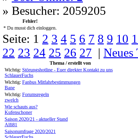
»
Besucher: 2059205
Fehler!
* Du musst dich einloggen.
Seite:
1
2
3
4
5
6
7
8
9
10
1
22
23
24
25
26
27
|
Neues
Thema / erstellt von
Wichtig:
Störungshotline - Euer direkter Kontakt zu uns
SchlauerFuchs
Wichtig:
Fanbus Mitfahrbestimmungen
Bane
Wichtig:
Forumsregeln
zwelch
Wie schauts aus?
Kufenschoner
Saison 2020/21 - aktueller Stand
Alfi81
Saisonumfrage 2020/2021
SchlauerFuchs