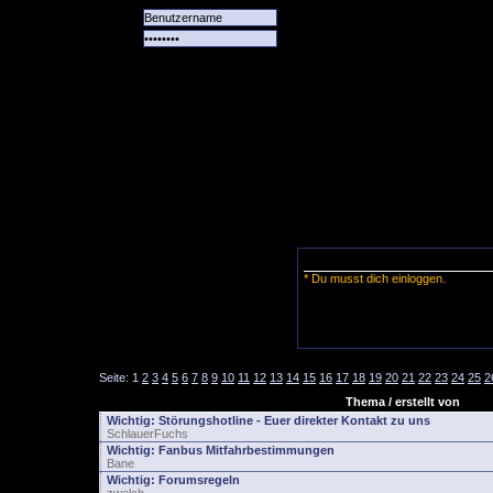
Alle
Das
Forum
Spiele
Team
alle
Tore
* Du musst dich einloggen.
Seite:
1
2
3
4
5
6
7
8
9
10
11
12
13
14
15
16
17
18
19
20
21
22
23
24
25
2
Thema / erstellt von
Wichtig:
Störungshotline - Euer direkter Kontakt zu uns
SchlauerFuchs
Wichtig:
Fanbus Mitfahrbestimmungen
Bane
Wichtig:
Forumsregeln