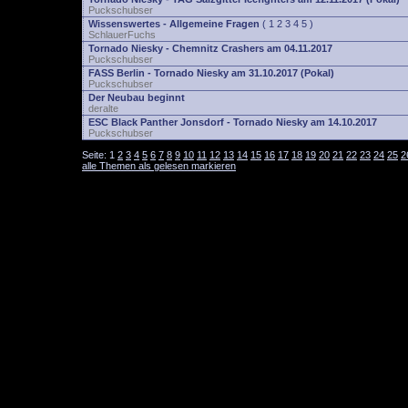
Puckschubser
Wissenswertes - Allgemeine Fragen
(
1
2
3
4
5
)
SchlauerFuchs
Tornado Niesky - Chemnitz Crashers am 04.11.2017
Puckschubser
FASS Berlin - Tornado Niesky am 31.10.2017 (Pokal)
Puckschubser
Der Neubau beginnt
deralte
ESC Black Panther Jonsdorf - Tornado Niesky am 14.10.2017
Puckschubser
Seite:
1
2
3
4
5
6
7
8
9
10
11
12
13
14
15
16
17
18
19
20
21
22
23
24
25
2
alle Themen als gelesen markieren