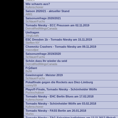
zwelch
Wie schauts aus?
Kufenschoner
Saison 2020/21 - aktueller Stand
Alfi81
Saisonumfrage 2020/2021
SchlauerFuchs
Tornado Niesky - ECC Preussen am 02.11.2019
DetroitRedWingsCanada
Umfragen
JörgiLeafs
ESC Dresden 1b - Tornado Niesky am 15.11.2019
Steffen-NY
Chemnitz Crashers - Tornado Niesky am 09.11.2019
masseljoe
Saisonumfrage 2019/2020
SchlauerFuchs
Schön dass Ihr wieder da seid
DetroitRedWingsCanada
Frýdlant
Buhli
Gewinnspiel - Meister 2019
SchlauerFuchs
Pokalfinale gegen die Rockets aus Diez-Limburg
conny59
Playoff-Finale, Tornado Niesky - Schönheider Wölfe
Puckschubser
Tornado Niesky - EHC Berlin Blues am 17.02.2018
Kufenschoner
Tornado Niesky - Schönheider Wölfe am 03.02.2018
Kufenschoner
Tornado Niesky - FASS Berlin am 20.01.2018
Murks
Tornado Niesky - TAG Salzgitter Icefighters am 12.11.2017 (Pokal)