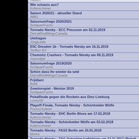
zwelch
Wie schauts aus?
Kufenschoner
Saison 2020/21 - aktueller Stand
Alfi81
Saisonumfrage 2020/2021
SchlauerFuchs
Tornado Niesky - ECC Preussen am 02.11.2019
DetroitRedWingsCanada
Umfragen
JörgiLeafs
ESC Dresden 1b - Tornado Niesky am 15.11.2019
Steffen-NY
Chemnitz Crashers - Tornado Niesky am 09.11.2019
masseljoe
Saisonumfrage 2019/2020
SchlauerFuchs
Schön dass Ihr wieder da seid
DetroitRedWingsCanada
Frýdlant
Buhli
Gewinnspiel - Meister 2019
SchlauerFuchs
Pokalfinale gegen die Rockets aus Diez-Limburg
conny59
Playoff-Finale, Tornado Niesky - Schönheider Wölfe
Puckschubser
Tornado Niesky - EHC Berlin Blues am 17.02.2018
Kufenschoner
Tornado Niesky - Schönheider Wölfe am 03.02.2018
Kufenschoner
Tornado Niesky - FASS Berlin am 20.01.2018
Murks
Tornado Niesky - TAG Salzgitter Icefighters am 12.11.2017 (Pokal)