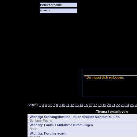
Alle
Das
Forum
Spiele
Team
alle
Tore
* Du musst dich einloggen.
Seite:
1
2
3
4
5
6
7
8
9
10
11
12
13
14
15
16
17
18
19
20
21
22
23
24
25
2
Thema / erstellt von
Wichtig:
Störungshotline - Euer direkter Kontakt zu uns
SchlauerFuchs
Wichtig:
Fanbus Mitfahrbestimmungen
Bane
Wichtig:
Forumsregeln