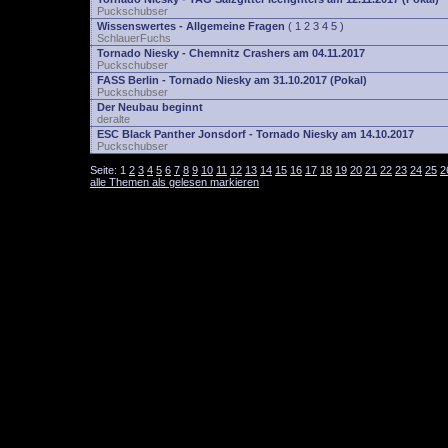
Puckschubser
Wissenswertes - Allgemeine Fragen
(
1
2
3
4
5
)
SchlauerFuchs
Tornado Niesky - Chemnitz Crashers am 04.11.2017
Puckschubser
FASS Berlin - Tornado Niesky am 31.10.2017 (Pokal)
Puckschubser
Der Neubau beginnt
deralte
ESC Black Panther Jonsdorf - Tornado Niesky am 14.10.2017
Puckschubser
Seite:
1
2
3
4
5
6
7
8
9
10
11
12
13
14
15
16
17
18
19
20
21
22
23
24
25
2
alle Themen als gelesen markieren