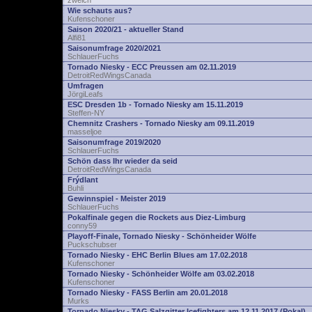
zwelch
Wie schauts aus?
Kufenschoner
Saison 2020/21 - aktueller Stand
Alfi81
Saisonumfrage 2020/2021
SchlauerFuchs
Tornado Niesky - ECC Preussen am 02.11.2019
DetroitRedWingsCanada
Umfragen
JörgiLeafs
ESC Dresden 1b - Tornado Niesky am 15.11.2019
Steffen-NY
Chemnitz Crashers - Tornado Niesky am 09.11.2019
masseljoe
Saisonumfrage 2019/2020
SchlauerFuchs
Schön dass Ihr wieder da seid
DetroitRedWingsCanada
Frýdlant
Buhli
Gewinnspiel - Meister 2019
SchlauerFuchs
Pokalfinale gegen die Rockets aus Diez-Limburg
conny59
Playoff-Finale, Tornado Niesky - Schönheider Wölfe
Puckschubser
Tornado Niesky - EHC Berlin Blues am 17.02.2018
Kufenschoner
Tornado Niesky - Schönheider Wölfe am 03.02.2018
Kufenschoner
Tornado Niesky - FASS Berlin am 20.01.2018
Murks
Tornado Niesky - TAG Salzgitter Icefighters am 12.11.2017 (Pokal)