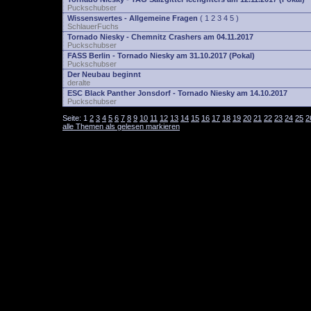
Puckschubser
Wissenswertes - Allgemeine Fragen
(
1
2
3
4
5
)
SchlauerFuchs
Tornado Niesky - Chemnitz Crashers am 04.11.2017
Puckschubser
FASS Berlin - Tornado Niesky am 31.10.2017 (Pokal)
Puckschubser
Der Neubau beginnt
deralte
ESC Black Panther Jonsdorf - Tornado Niesky am 14.10.2017
Puckschubser
Seite:
1
2
3
4
5
6
7
8
9
10
11
12
13
14
15
16
17
18
19
20
21
22
23
24
25
2
alle Themen als gelesen markieren