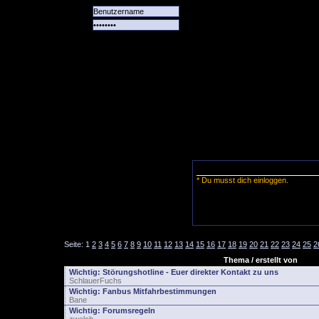
Alle
Das
Forum
Spiele
Team
alle
Tore
* Du musst dich einloggen.
Seite:
1
2
3
4
5
6
7
8
9
10
11
12
13
14
15
16
17
18
19
20
21
22
23
24
25
2
Thema / erstellt von
Wichtig:
Störungshotline - Euer direkter Kontakt zu uns
SchlauerFuchs
Wichtig:
Fanbus Mitfahrbestimmungen
Bane
Wichtig:
Forumsregeln