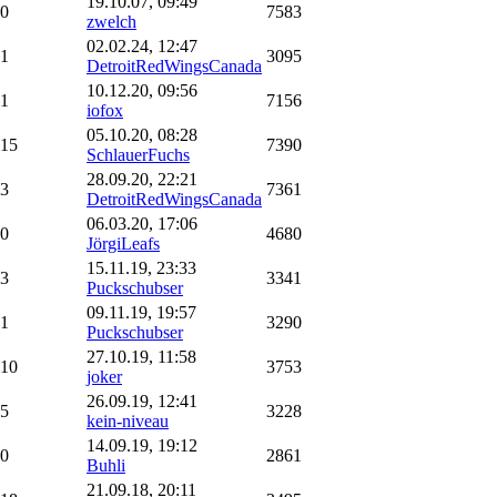
19.10.07, 09:49
0
7583
zwelch
02.02.24, 12:47
1
3095
DetroitRedWingsCanada
10.12.20, 09:56
1
7156
iofox
05.10.20, 08:28
15
7390
SchlauerFuchs
28.09.20, 22:21
3
7361
DetroitRedWingsCanada
06.03.20, 17:06
0
4680
JörgiLeafs
15.11.19, 23:33
3
3341
Puckschubser
09.11.19, 19:57
1
3290
Puckschubser
27.10.19, 11:58
10
3753
joker
26.09.19, 12:41
5
3228
kein-niveau
14.09.19, 19:12
0
2861
Buhli
21.09.18, 20:11