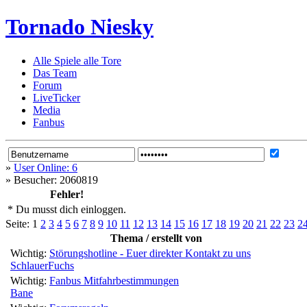
Tornado Niesky
Alle Spiele alle Tore
Das Team
Forum
LiveTicker
Media
Fanbus
»
User Online: 6
»
Besucher: 2060819
Fehler!
* Du musst dich einloggen.
Seite:
1
2
3
4
5
6
7
8
9
10
11
12
13
14
15
16
17
18
19
20
21
22
23
2
Thema / erstellt von
Wichtig:
Störungshotline - Euer direkter Kontakt zu uns
SchlauerFuchs
Wichtig:
Fanbus Mitfahrbestimmungen
Bane