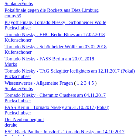
SchlauerFuchs
Pokalfinale gegen die Rockets aus Diez-Limburg
conny59
Playoff-Finale, Tornado Niesky - Schönheider Wölfe
Puckschubser
Tornado Niesky - EHC Berlin Blues am 17.02.2018
Kufenschoner
Tornado Niesky - Schönheider Wölfe am 03.02.2018
Kufenschoner
Tornado Niesky - FASS Berlin am 20.01.2018
Murks
Tornado Niesky - TAG Salzgitter Icefighters am 12.11.2017 (Pokal)
Puckschubser
Wissenswertes - Allgemeine Fragen
(
1
2
3
4
5
)
SchlauerFuchs
Tornado Niesky - Chemnitz Crashers am 04.11.2017
Puckschubser
FASS Berlin - Tornado Niesky am 31.10.2017 (Pokal)
Puckschubser
Der Neubau beginnt
deralte
ESC Black Panther Jonsdorf - Tornado Niesky am 14.10.2017