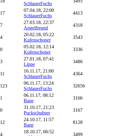
18
3495
SchlauerFuchs
07.04.18, 22:00
17
4413
SchlauerFuchs
27.03.18, 22:37
7
4318
Angelfreund
20.02.18, 05:22
4
3543
Kufenschoner
05.02.18, 12:14
0
3336
Kufenschoner
27.01.18, 07:41
3
3486
Lippe
16.11.17, 21:00
11
4364
SchlauerFuchs
06.11.17, 13:24
123
32656
SchlauerFuchs
06.11.17, 08:12
1
3166
Bane
31.10.17, 21:23
0
3167
Puckschubser
24.10.17, 11:57
12
8128
Bane
18.10.17, 06:52
4
3499