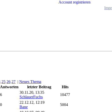
Account registrieren
Impr
4
25
26
27
|
Neues Thema
Antworten
letzter Beitrag
Hits
30.11.20, 13:35
6
10477
SchlauerFuchs
22.12.12, 12:19
0
5004
Bane