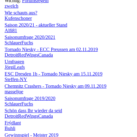
Wichtig:
Forumsregeln
zwelch
Wie schauts aus?
Kufenschoner
Saison 2020/21 - aktueller Stand
Alfi81
Saisonumfrage 2020/2021
SchlauerFuchs
Tornado Niesky - ECC Preussen am 02.11.2019
DetroitRedWingsCanada
Umfragen
JörgiLeafs
ESC Dresden 1b - Tornado Niesky am 15.11.2019
Steffen-NY
Chemnitz Crashers - Tornado Niesky am 09.11.2019
masseljoe
Saisonumfrage 2019/2020
SchlauerFuchs
Schön dass Ihr wieder da seid
DetroitRedWingsCanada
Frýdlant
Buhli
Gewinnspiel - Meister 2019