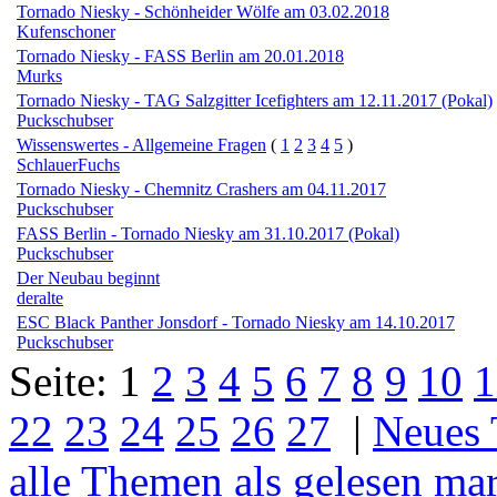
Tornado Niesky - Schönheider Wölfe am 03.02.2018
Kufenschoner
Tornado Niesky - FASS Berlin am 20.01.2018
Murks
Tornado Niesky - TAG Salzgitter Icefighters am 12.11.2017 (Pokal)
Puckschubser
Wissenswertes - Allgemeine Fragen
(
1
2
3
4
5
)
SchlauerFuchs
Tornado Niesky - Chemnitz Crashers am 04.11.2017
Puckschubser
FASS Berlin - Tornado Niesky am 31.10.2017 (Pokal)
Puckschubser
Der Neubau beginnt
deralte
ESC Black Panther Jonsdorf - Tornado Niesky am 14.10.2017
Puckschubser
Seite:
1
2
3
4
5
6
7
8
9
10
1
22
23
24
25
26
27
|
Neues
alle Themen als gelesen ma