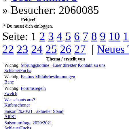
»
Besucher: 2060085
Fehler!
* Du musst dich einloggen.
Seite:
1
2
3
4
5
6
7
8
9
10
1
22
23
24
25
26
27
|
Neues
Thema / erstellt von
Wichtig:
Störungshotline - Euer direkter Kontakt zu uns
SchlauerFuchs
Wichtig:
Fanbus Mitfahrbestimmungen
Bane
Wichtig:
Forumsregeln
zwelch
Wie schauts aus?
Kufenschoner
Saison 2020/21 - aktueller Stand
Alfi81
Saisonumfrage 2020/2021
SchlauerFuchs