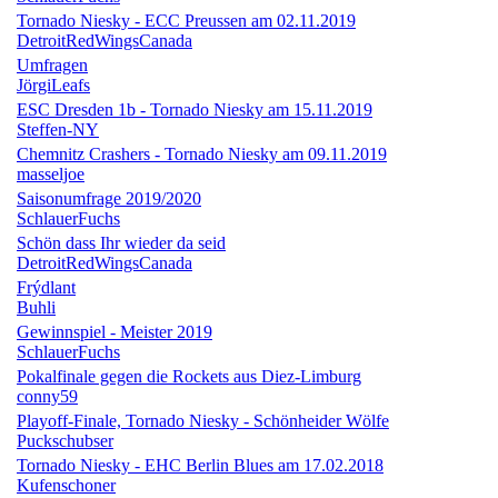
Tornado Niesky - ECC Preussen am 02.11.2019
DetroitRedWingsCanada
Umfragen
JörgiLeafs
ESC Dresden 1b - Tornado Niesky am 15.11.2019
Steffen-NY
Chemnitz Crashers - Tornado Niesky am 09.11.2019
masseljoe
Saisonumfrage 2019/2020
SchlauerFuchs
Schön dass Ihr wieder da seid
DetroitRedWingsCanada
Frýdlant
Buhli
Gewinnspiel - Meister 2019
SchlauerFuchs
Pokalfinale gegen die Rockets aus Diez-Limburg
conny59
Playoff-Finale, Tornado Niesky - Schönheider Wölfe
Puckschubser
Tornado Niesky - EHC Berlin Blues am 17.02.2018
Kufenschoner