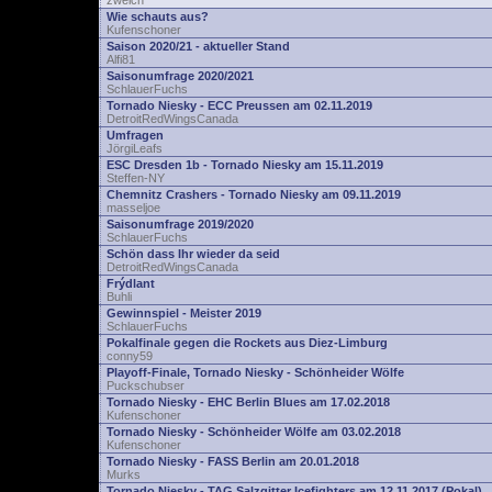
zwelch
Wie schauts aus?
Kufenschoner
Saison 2020/21 - aktueller Stand
Alfi81
Saisonumfrage 2020/2021
SchlauerFuchs
Tornado Niesky - ECC Preussen am 02.11.2019
DetroitRedWingsCanada
Umfragen
JörgiLeafs
ESC Dresden 1b - Tornado Niesky am 15.11.2019
Steffen-NY
Chemnitz Crashers - Tornado Niesky am 09.11.2019
masseljoe
Saisonumfrage 2019/2020
SchlauerFuchs
Schön dass Ihr wieder da seid
DetroitRedWingsCanada
Frýdlant
Buhli
Gewinnspiel - Meister 2019
SchlauerFuchs
Pokalfinale gegen die Rockets aus Diez-Limburg
conny59
Playoff-Finale, Tornado Niesky - Schönheider Wölfe
Puckschubser
Tornado Niesky - EHC Berlin Blues am 17.02.2018
Kufenschoner
Tornado Niesky - Schönheider Wölfe am 03.02.2018
Kufenschoner
Tornado Niesky - FASS Berlin am 20.01.2018
Murks
Tornado Niesky - TAG Salzgitter Icefighters am 12.11.2017 (Pokal)