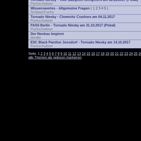
Puckschubser
Wissenswertes - Allgemeine Fragen
(
1
2
3
4
5
)
SchlauerFuchs
Tornado Niesky - Chemnitz Crashers am 04.11.2017
Puckschubser
FASS Berlin - Tornado Niesky am 31.10.2017 (Pokal)
Puckschubser
Der Neubau beginnt
deralte
ESC Black Panther Jonsdorf - Tornado Niesky am 14.10.2017
Puckschubser
Seite:
1
2
3
4
5
6
7
8
9
10
11
12
13
14
15
16
17
18
19
20
21
22
23
24
25
2
alle Themen als gelesen markieren