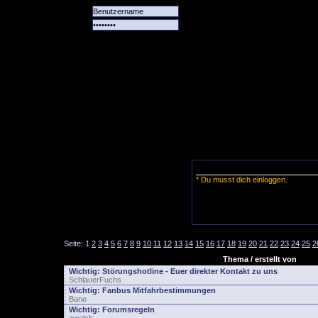
Alle
Das
Forum
Spiele
Team
alle
Tore
* Du musst dich einloggen.
Seite:
1
2
3
4
5
6
7
8
9
10
11
12
13
14
15
16
17
18
19
20
21
22
23
24
25
2
Thema / erstellt von
Wichtig:
Störungshotline - Euer direkter Kontakt zu uns
SchlauerFuchs
Wichtig:
Fanbus Mitfahrbestimmungen
Bane
Wichtig:
Forumsregeln