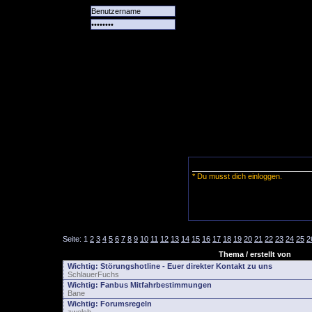
Alle
Das
Forum
Spiele
Team
alle
Tore
* Du musst dich einloggen.
Seite:
1
2
3
4
5
6
7
8
9
10
11
12
13
14
15
16
17
18
19
20
21
22
23
24
25
2
Thema / erstellt von
Wichtig:
Störungshotline - Euer direkter Kontakt zu uns
SchlauerFuchs
Wichtig:
Fanbus Mitfahrbestimmungen
Bane
Wichtig:
Forumsregeln