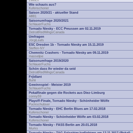
zwelch
Wie schauts aus?
Kufenschoner
Saison 2020/21 - aktueller Stand
Alfi81
Saisonumfrage 2020/2021
SchlauerFuchs
Tornado Niesky - ECC Preussen am 02.11.2019
DetroitRedWingsCanada
Umfragen
JörgiLeafs
ESC Dresden 1b - Tornado Niesky am 15.11.2019
Steffen-NY
Chemnitz Crashers - Tornado Niesky am 09.11.2019
masseljoe
Saisonumfrage 2019/2020
SchlauerFuchs
Schön dass Ihr wieder da seid
DetroitRedWingsCanada
Frýdlant
Buhli
Gewinnspiel - Meister 2019
SchlauerFuchs
Pokalfinale gegen die Rockets aus Diez-Limburg
conny59
Playoff-Finale, Tornado Niesky - Schönheider Wölfe
Puckschubser
Tornado Niesky - EHC Berlin Blues am 17.02.2018
Kufenschoner
Tornado Niesky - Schönheider Wölfe am 03.02.2018
Kufenschoner
Tornado Niesky - FASS Berlin am 20.01.2018
Murks
Tornado Niesky - TAG Salzgitter Icefighters am 12.11.2017 (Pokal)