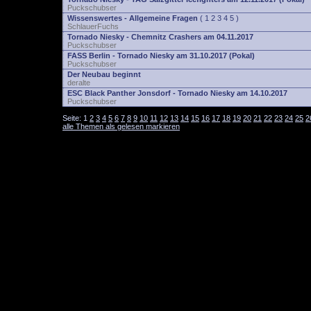
Puckschubser
Wissenswertes - Allgemeine Fragen
(
1
2
3
4
5
)
SchlauerFuchs
Tornado Niesky - Chemnitz Crashers am 04.11.2017
Puckschubser
FASS Berlin - Tornado Niesky am 31.10.2017 (Pokal)
Puckschubser
Der Neubau beginnt
deralte
ESC Black Panther Jonsdorf - Tornado Niesky am 14.10.2017
Puckschubser
Seite:
1
2
3
4
5
6
7
8
9
10
11
12
13
14
15
16
17
18
19
20
21
22
23
24
25
2
alle Themen als gelesen markieren