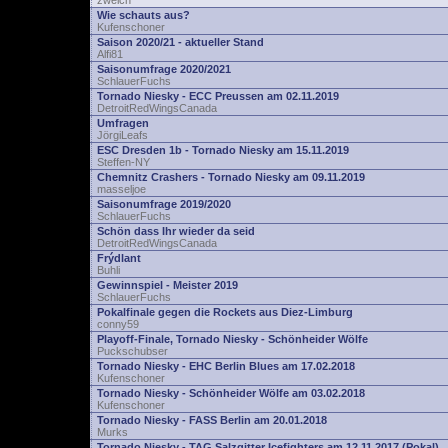
zwelch
Wie schauts aus?
Kufenschoner
Saison 2020/21 - aktueller Stand
Alfi81
Saisonumfrage 2020/2021
SchlauerFuchs
Tornado Niesky - ECC Preussen am 02.11.2019
DetroitRedWingsCanada
Umfragen
JörgiLeafs
ESC Dresden 1b - Tornado Niesky am 15.11.2019
Steffen-NY
Chemnitz Crashers - Tornado Niesky am 09.11.2019
masseljoe
Saisonumfrage 2019/2020
SchlauerFuchs
Schön dass Ihr wieder da seid
DetroitRedWingsCanada
Frýdlant
Buhli
Gewinnspiel - Meister 2019
SchlauerFuchs
Pokalfinale gegen die Rockets aus Diez-Limburg
conny59
Playoff-Finale, Tornado Niesky - Schönheider Wölfe
Puckschubser
Tornado Niesky - EHC Berlin Blues am 17.02.2018
Kufenschoner
Tornado Niesky - Schönheider Wölfe am 03.02.2018
Kufenschoner
Tornado Niesky - FASS Berlin am 20.01.2018
Murks
Tornado Niesky - TAG Salzgitter Icefighters am 12.11.2017 (Pokal)