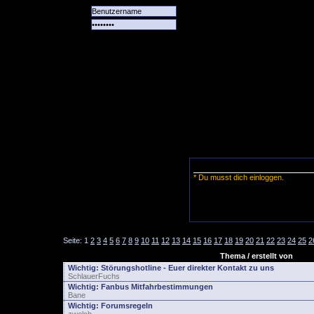
Alle
Das
Forum
Spiele
Team
alle
Tore
* Du musst dich einloggen.
Seite:
1
2
3
4
5
6
7
8
9
10
11
12
13
14
15
16
17
18
19
20
21
22
23
24
25
2
Thema / erstellt von
Wichtig:
Störungshotline - Euer direkter Kontakt zu uns
SchlauerFuchs
Wichtig:
Fanbus Mitfahrbestimmungen
Bane
Wichtig:
Forumsregeln