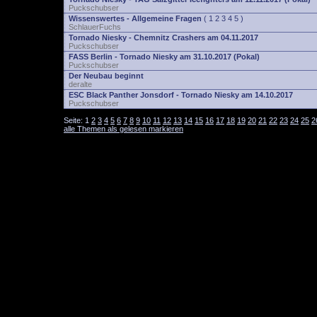
Puckschubser
Wissenswertes - Allgemeine Fragen
(
1
2
3
4
5
)
SchlauerFuchs
Tornado Niesky - Chemnitz Crashers am 04.11.2017
Puckschubser
FASS Berlin - Tornado Niesky am 31.10.2017 (Pokal)
Puckschubser
Der Neubau beginnt
deralte
ESC Black Panther Jonsdorf - Tornado Niesky am 14.10.2017
Puckschubser
Seite:
1
2
3
4
5
6
7
8
9
10
11
12
13
14
15
16
17
18
19
20
21
22
23
24
25
2
alle Themen als gelesen markieren