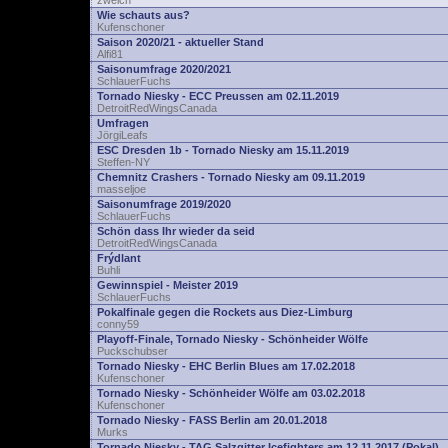
zwelch
Wie schauts aus?
Kufenschoner
Saison 2020/21 - aktueller Stand
Alfi81
Saisonumfrage 2020/2021
SchlauerFuchs
Tornado Niesky - ECC Preussen am 02.11.2019
DetroitRedWingsCanada
Umfragen
JörgiLeafs
ESC Dresden 1b - Tornado Niesky am 15.11.2019
Steffen-NY
Chemnitz Crashers - Tornado Niesky am 09.11.2019
masseljoe
Saisonumfrage 2019/2020
SchlauerFuchs
Schön dass Ihr wieder da seid
DetroitRedWingsCanada
Frýdlant
Buhli
Gewinnspiel - Meister 2019
SchlauerFuchs
Pokalfinale gegen die Rockets aus Diez-Limburg
conny59
Playoff-Finale, Tornado Niesky - Schönheider Wölfe
Puckschubser
Tornado Niesky - EHC Berlin Blues am 17.02.2018
Kufenschoner
Tornado Niesky - Schönheider Wölfe am 03.02.2018
Kufenschoner
Tornado Niesky - FASS Berlin am 20.01.2018
Murks
Tornado Niesky - TAG Salzgitter Icefighters am 12.11.2017 (Pokal)