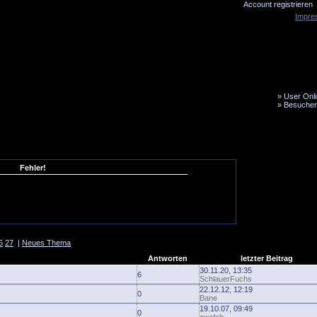
Account registrieren
Impre
»
User Onli
»
Besucher
LiveTicker
Media
Fanbus
Fehler!
6
27
|
Neues Thema
Antworten
letzter Beitrag
30.11.20, 13:35
6
SchlauerFuchs
22.12.12, 12:19
0
Bane
19.10.07, 09:49
0