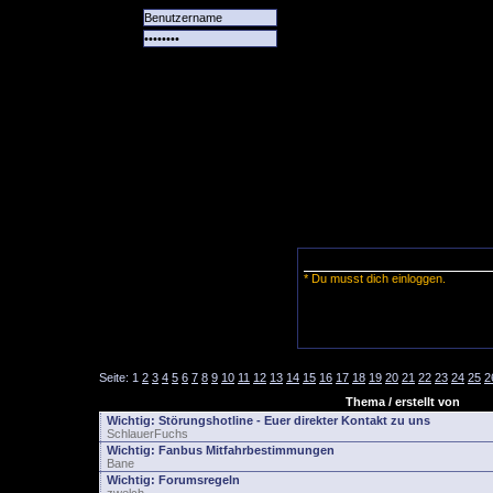
Alle
Das
Forum
Spiele
Team
alle
Tore
* Du musst dich einloggen.
Seite:
1
2
3
4
5
6
7
8
9
10
11
12
13
14
15
16
17
18
19
20
21
22
23
24
25
2
Thema / erstellt von
Wichtig:
Störungshotline - Euer direkter Kontakt zu uns
SchlauerFuchs
Wichtig:
Fanbus Mitfahrbestimmungen
Bane
Wichtig:
Forumsregeln