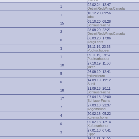
zwelch
02.02.24, 12:47
1
DetroitRedWingsCanada
10.12.20, 09:56
1
iofox
05.10.20, 08:28
15
SchlauerFuchs
28.09.20, 22:21
3
DetroitRedWingsCanada
06.03.20, 17:06
0
JörgiLeafs
15.11.19, 23:33
3
Puckschubser
09.11.19, 19:57
1
Puckschubser
27.10.19, 11:58
10
joker
26.09.19, 12:41
5
kein-niveau
14.09.19, 19:12
0
Buhli
21.09.18, 20:11
18
SchlauerFuchs
07.04.18, 22:00
17
SchlauerFuchs
27.03.18, 22:37
7
Angelfreund
20.02.18, 05:22
4
Kufenschoner
05.02.18, 12:14
0
Kufenschoner
27.01.18, 07:41
3
Lippe
16.11.17, 21:00