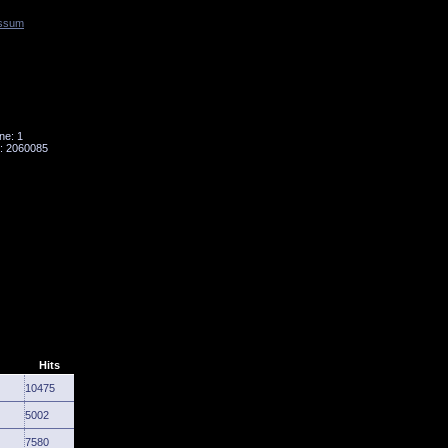
ssum
Tornado
Niesky
ne: 1
: 2060085
Hits
10475
5002
7580